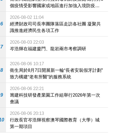
個疫情受影響國家或地區進行加強入境防疫措
施
2026-08-02 11:04
6
經濟財政司司長率團隊落區走訪各社團 凝聚共
識推進經濟民生各項工作
2026-08-03 22:03
7
岑浩輝在福建廈門、龍岩兩市考察調研
2026-08-06 10:17
8
衛生局於8月7日開展新一輪“長者安裝假牙計劃”
致力構建“老有所醫”的服務系統
2026-08-06 22:21
9
籌建科技研發產業園工作組舉行2026年第一次
會議
2026-08-06 20:13
10
行政長官岑浩輝視察澳琴國際教育（大學）城
第一期項目