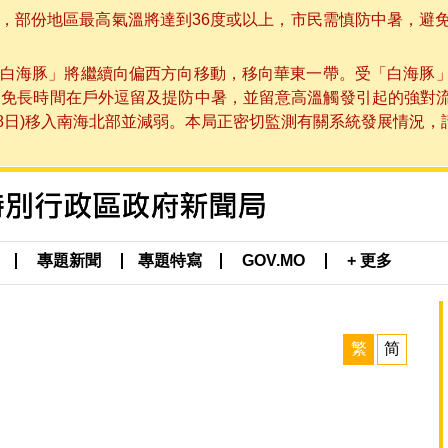
部份地區最高氣溫將達到36度或以上，市民需慎防中暑，避免在烈
白海豚」將繼續向偏西方向移動，移向華東一帶。受「白海豚
避免長時間在戶外逗留及提防中暑，並留意高溫觸發引起的強對
8日)移入南海北部並減弱。本局正密切監測有關系統發展情況，請市
專題新聞
專題特寫
GOV.MO
+ 更多
繁
简