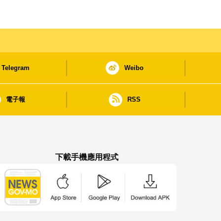
Telegram
Weibo
電子報
RSS
下載手機應用程式
澳門政府新聞 APP - App Store 下載
澳門政府新聞 APP - Google Pla
澳門政府新聞 APP -