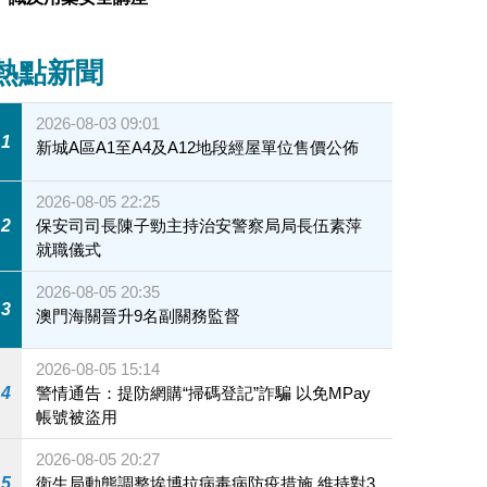
熱點新聞
2026-08-03 09:01
1
新城A區A1至A4及A12地段經屋單位售價公佈
2026-08-05 22:25
2
保安司司長陳子勁主持治安警察局局長伍素萍
就職儀式
2026-08-05 20:35
3
澳門海關晉升9名副關務監督
2026-08-05 15:14
4
警情通告：提防網購“掃碼登記”詐騙 以免MPay
帳號被盜用
2026-08-05 20:27
5
衛生局動態調整埃博拉病毒病防疫措施 維持對3