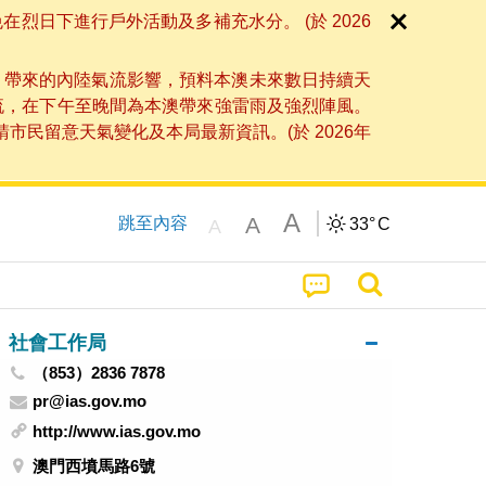
日下進行戶外活動及多補充水分。 (於 2026
」帶來的內陸氣流影響，預料本澳未來數日持續天
流，在下午至晚間為本澳帶來強雷雨及強烈陣風。
民留意天氣變化及本局最新資訊。(於 2026年
A
A
跳至內容
33°
C
A
社會工作局
（853）2836 7878
pr@ias.gov.mo
http://www.ias.gov.mo
澳門西墳馬路6號