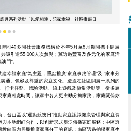
N 擔特工隊社區推廣活動
1
2
3
4
聯同40多間社會服務機構於本年5月至8月期間攜手開展
動，共吸引逾55,000人次參與；冀透過豐富及多元化的家庭活
福澳門”。
共建幸福家庭”為主題，重點推廣“家庭事務管理”及 “家事分
視溝通、包容及尊重的家庭文化。透過在社區開展一系列的
、打卡任務、體驗活動、線上遊戲及徵集活動等，從多層
視家庭相處時間，讓家中各人更主動分擔家務，家庭關係亦
動，台山區以“運動競技日”推動家庭認識健康管理與家庭資
過與本地網紅合作，以創新形式廣泛傳播家庭服務；中區透
傳教向區內居民推廣家庭分工的資訊；南區透過拍攝家庭生