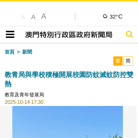
A
C
A
32°
A
搜尋
目錄
首頁
新聞
繁
简
教青局與學校積極開展校園防蚊滅蚊防控雙
熱
教育及青年發展局
2025-10-14 17:30