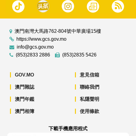
澳門南灣大馬路762-804號中華廣場15樓
https://www.gcs.gov.mo
info@gcs.gov.mo
(853)2833 2886
(853)2835 5426
GOV.MO
意見信箱
澳門雜誌
聯絡我們
澳門年鑑
私隱聲明
澳門相簿
使用條款
下載手機應用程式
澳門政府新聞 APP - App Store 下載
澳門政府新聞 APP - Googl
澳門政府新聞 