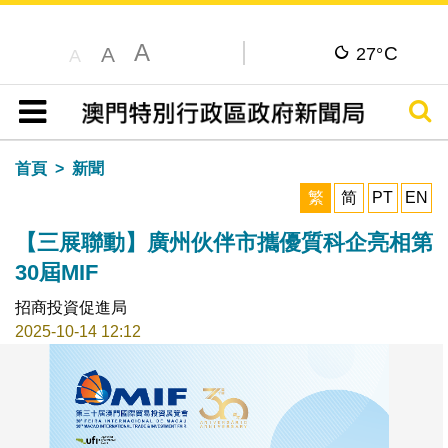
A
C
A
27°
A
搜尋
目錄
首頁
新聞
繁
简
PT
EN
【三展聯動】廣州伙伴市攜優質科企亮相第
30屆MIF
招商投資促進局
2025-10-14 12:12