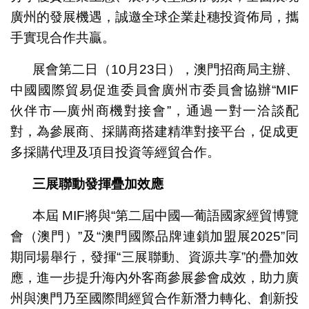
廣州的發展機遇，誠邀全球企業赴穗投資佈局，攜
手實現合作共贏。
展會第二日（10月23日），澳門招商局主辦、
中國國際貿易促進委員會廣州市委員會協辦“MIF
伙伴市—廣州商機對接會”，通過一對一洽談配
對，為參展商、採購商搭建精準對接平台，促成更
多採購代理及項目投資等經貿合作。
三展聯動
發揮
疊加效應
本屆 MIF將與“第二屆中國—葡語國家經貿博覽
會（澳門）”及“澳門國際品牌連鎖加盟展2025”同
期同場舉行，發揮“三展聯動、資源共享”的疊加效
應，進一步提升海內外客商參展參會成效，助力廣
州與澳門乃至國際間經貿合作新潛力轉化、創新投