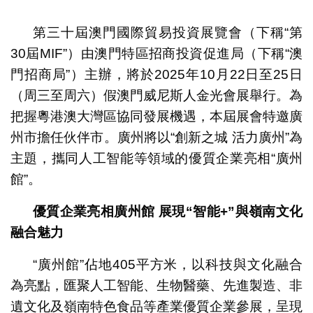
1
2
第三十屆澳門國際貿易投資展覽會（下稱“第
30屆MIF”）由澳門特區招商投資促進局（下稱“澳
門招商局”）主辦，將於2025年10月22日至25日
（周三至周六）假澳門威尼斯人金光會展舉行。為
把握粵港澳大灣區協同發展機遇，本屆展會特邀廣
州市擔任伙伴市。廣州將以“創新之城 活力廣州”為
主題，攜同人工智能等領域的優質企業亮相“廣州
館”。
優質
企業亮相
廣州館
展現“智能
+”
與嶺南文化
融合魅力
“廣州館”佔地405平方米，以科技與文化融合
為亮點，匯聚人工智能、生物醫藥、先進製造、非
遺文化及嶺南特色食品等產業優質企業參展，呈現