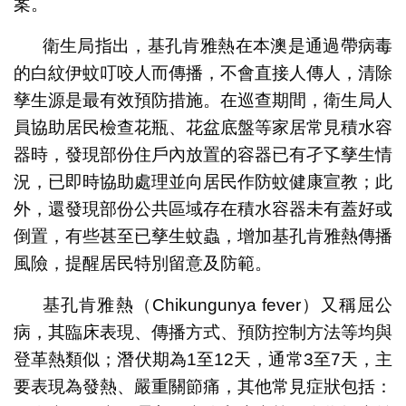
案。
衛生局指出，基孔肯雅熱在本澳是通過帶病毒
的白紋伊蚊叮咬人而傳播，不會直接人傳人，清除
孳生源是最有效預防措施。在巡查期間，衛生局人
員協助居民檢查花瓶、花盆底盤等家居常見積水容
器時，發現部份住戶內放置的容器已有孑孓孳生情
況，已即時協助處理並向居民作防蚊健康宣教；此
外，還發現部份公共區域存在積水容器未有蓋好或
倒置，有些甚至已孳生蚊蟲，增加基孔肯雅熱傳播
風險，提醒居民特別留意及防範。
基孔肯雅熱（Chikungunya fever）又稱屈公
病，其臨床表現、傳播方式、預防控制方法等均與
登革熱類似；潛伏期為1至12天，通常3至7天，主
要表現為發熱、嚴重關節痛，其他常見症狀包括：