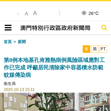
A
C
A
26°
A
搜尋
目錄
首頁
新聞
繁
简
PT
第8例本地基孔肯雅熱病例風險區域應對工
作已完成 呼籲居民清除家中容器積水防範
蚊媒傳染病
衛生局
2025-10-13 15:11