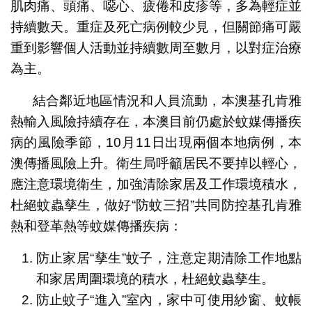
肌肉痛、頭痛、噁心、疲倦和皮疹等，多為輕症並
持續數天。重症及死亡病例較少見，但關節痛可嚴
重到影響個人活動並持續數周至數月，以對症治療
為主。
結合鄰近地區情況和人員流動，本澳基孔肯雅
熱輸入風險持續存在，本澳目前仍處於蚊媒傳播疾
病的風險季節，10月11日出現兩個本地病例，本
澳傳播風險上升。衛生局呼籲居民不要掉以輕心，
應注意環境衛生，加強清除家居及工作環境積水，
杜絕蚊蟲孳生，做好“防蚊三招”共同防控基孔肯雅
熱和登革熱等蚊媒傳播疾病：
防止家居“孳生”蚊子，注意定期清除工作地點
和家居周圍環境的積水，杜絕蚊蟲孳生。
防止蚊子“進入”室內，家中可使用紗窗、蚊帳