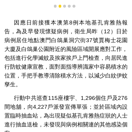
1
2
3
4
5
因應日前接獲本澳第8例本地基孔肯雅熱報
告，為及早發現懷疑病例，衛生局昨（12）日於
病例居住地點澳門白鴿巢洞穴街37號賈梅士花園
大廈及白鴿巢公園附近的風險區域開展應對工作，
包括進行化學滅蚊及挨家挨戶上門檢查，向居民進
行防蚊健康宣教，面對面指導辨識家中容易積水的
位置，手把手教導清除積水方法，以減少白紋伊蚊
孳生。
行動中共巡查115座樓宇、1,296個住戶及276
間地舖，向4,227戶派發宣傳單張；並於區域內設
置臨時抽血站，為出現疑似基孔肯雅熱症狀的人士
進行抽血送檢，未發現與病例相關連的其他感染個