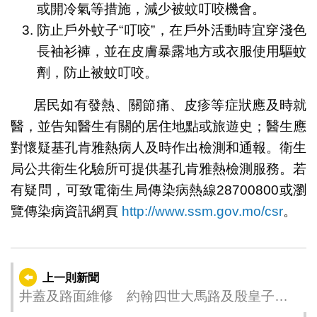
或開冷氣等措施，減少被蚊叮咬機會。
防止戶外蚊子“叮咬”，在戶外活動時宜穿淺色
長袖衫褲，並在皮膚暴露地方或衣服使用驅蚊
劑，防止被蚊叮咬。
居民如有發熱、關節痛、皮疹等症狀應及時就
醫，並告知醫生有關的居住地點或旅遊史；醫生應
對懷疑基孔肯雅熱病人及時作出檢測和通報。衛生
局公共衛生化驗所可提供基孔肯雅熱檢測服務。若
有疑問，可致電衛生局傳染病熱線28700800或瀏
覽傳染病資訊網頁
http://www.ssm.gov.mo/csr
。
上一則新聞
井蓋及路面維修 約翰四世大馬路及殷皇子大
馬路14、15及20日夜間實施臨時交通安排