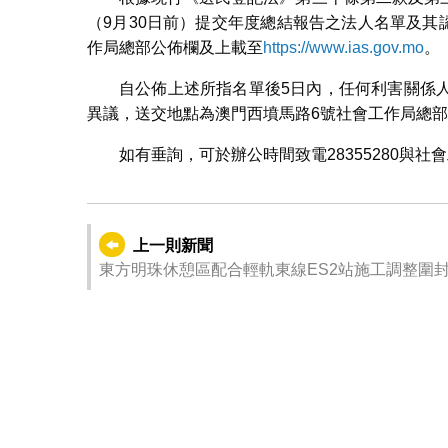
（9月30日前）提交年度總結報告之法人名單及其
作局總部公佈欄及上載至
https://www.ias.gov.mo
。
自公佈上述所指名單後5日內，任何利害關係
異議，送交地點為澳門西墳馬路6號社會工作局總
如有垂詢，可於辦公時間致電28355280與社
上一則新聞
東方明珠休憩區配合輕軌東線ES2站施工調整圍