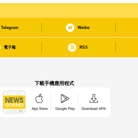
Telegram
Weibo
電子報
RSS
下載手機應用程式
澳門政府新聞 APP - App Store 下載
澳門政府新聞 APP - Google Pla
澳門政府新聞 APP -