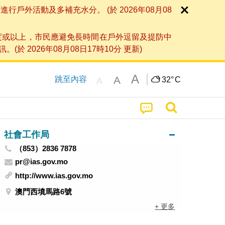
外活動及多補充水分。 (於 2026年08月08
度或以上，市民應避免長時間在戶外逗留及提防中
026年08月08日17時10分 更新)
A
A
跳至內容
32°
C
A
社會工作局
（853）2836 7878
pr@ias.gov.mo
http://www.ias.gov.mo
澳門西墳馬路6號
+ 更多