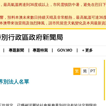
高氣溫將達到36度或以上，市民需慎防中暑，避免在烈日下進行戶
響，預料本澳未來數日持續天晴及非常酷熱，最高氣溫可達36
帶來強雷雨及強烈陣風，請市民留意天氣變化及本局最新資訊。(於 2
專題新聞
專題特寫
GOV.MO
+ 更多
繁
简
PT
界別法人名單
三款規定，已獲確認屬於社會服務界別但沒有於法定期限前