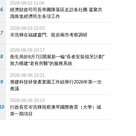
2026-08-02 11:04
6
經濟財政司司長率團隊落區走訪各社團 凝聚共
識推進經濟民生各項工作
2026-08-03 22:03
7
岑浩輝在福建廈門、龍岩兩市考察調研
2026-08-06 10:17
8
衛生局於8月7日開展新一輪“長者安裝假牙計劃”
致力構建“老有所醫”的服務系統
2026-08-06 22:21
9
籌建科技研發產業園工作組舉行2026年第一次
會議
2026-08-06 20:13
10
行政長官岑浩輝視察澳琴國際教育（大學）城
第一期項目