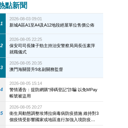
熱點新聞
2026-08-03 09:01
1
新城A區A1至A4及A12地段經屋單位售價公佈
2026-08-05 22:25
2
保安司司長陳子勁主持治安警察局局長伍素萍
就職儀式
2026-08-05 20:35
3
澳門海關晉升9名副關務監督
2026-08-05 15:14
4
警情通告：提防網購“掃碼登記”詐騙 以免MPay
帳號被盜用
2026-08-05 20:27
5
衛生局動態調整埃博拉病毒病防疫措施 維持對3
個疫情受影響國家或地區進行加強入境防疫措
施