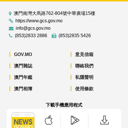
澳門南灣大馬路762-804號中華廣場15樓
https://www.gcs.gov.mo
info@gcs.gov.mo
(853)2833 2886
(853)2835 5426
GOV.MO
意見信箱
澳門雜誌
聯絡我們
澳門年鑑
私隱聲明
澳門相簿
使用條款
下載手機應用程式
澳門政府新聞 APP - App Store 下載
澳門政府新聞 APP - Googl
澳門政府新聞 