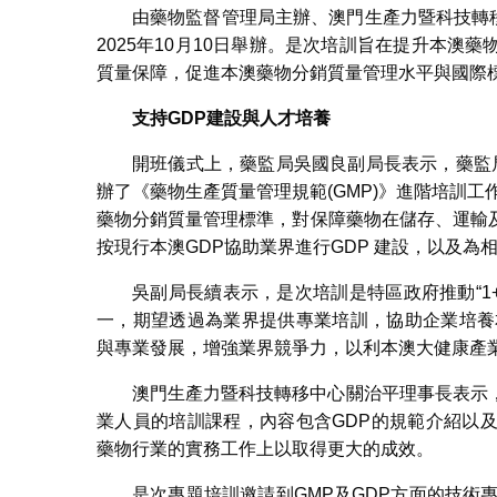
由藥物監督管理局主辦、澳門生產力暨科技轉移
2025年10月10日舉辦。是次培訓旨在提升本
質量保障，促進本澳藥物分銷質量管理水平與國際
支持
GDP
建設與人才培養
開班儀式上，藥監局吳國良副局長表示，藥監
辦了《藥物生產質量管理規範(GMP)》進階培訓
藥物分銷質量管理標準，對保障藥物在儲存、運輸
按現行本澳GDP協助業界進行GDP 建設，以及為
吳副局長續表示，是次培訓是特區政府推動“1
一，期望透過為業界提供專業培訓，協助企業培養
與專業發展，增強業界競爭力，以利本澳大健康產
澳門生產力暨科技轉移中心關治平理事長表示
業人員的培訓課程，內容包含GDP的規範介紹以
藥物行業的實務工作上以取得更大的成效。
是次專題培訓邀請到GMP及GDP方面的技術