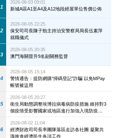
2026-08-03 09:01
1
新城A區A1至A4及A12地段經屋單位售價公佈
2026-08-05 22:25
2
保安司司長陳子勁主持治安警察局局長伍素萍
就職儀式
2026-08-05 20:35
3
澳門海關晉升9名副關務監督
2026-08-05 15:14
4
警情通告：提防網購“掃碼登記”詐騙 以免MPay
帳號被盜用
2026-08-05 20:27
5
衛生局動態調整埃博拉病毒病防疫措施 維持對3
個疫情受影響國家或地區進行加強入境防疫措
施
2026-08-02 11:04
6
經濟財政司司長率團隊落區走訪各社團 凝聚共
識推進經濟民生各項工作