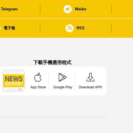
Telegram
Weibo
電子報
RSS
下載手機應用程式
澳門政府新聞 APP - App Store 下載
澳門政府新聞 APP - Google Pla
澳門政府新聞 APP -