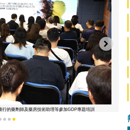
下一則
藥行的藥劑師及藥房技術助理等參加GDP專題培訓
1
2
3
4