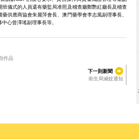
開班儀式的人員還有藥監局准照及稽查廳鄭艷紅廳長及稽查
醫藥供應商協會朱麗萍會長、澳門藥學會李志風副理事長、
移中心曾澤瑤副理事長等。
勒作品
下一則新聞
衛生局滅蚊通知