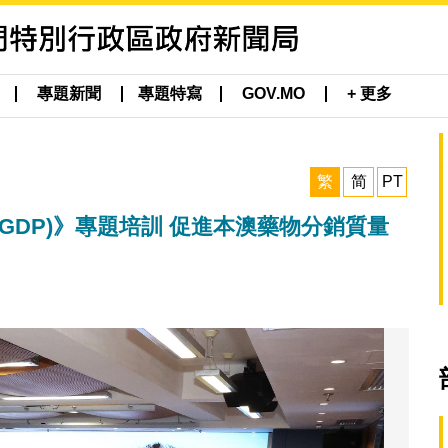
專題新聞
專題特寫
GOV.MO
+ 更多
繁
简
PT
GDP)》專題培訓 促進本澳藥物分銷質量