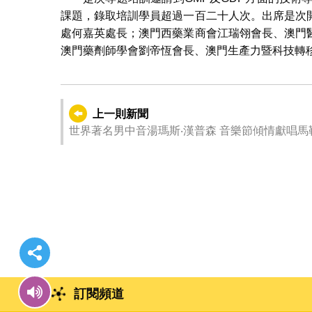
課題，錄取培訓學員超過一百二十人次。出席是次
處何嘉英處長；澳門西藥業商會江瑞翎會長、澳門
澳門藥劑師學會劉帝恆會長、澳門生產力暨科技轉
上一則新聞
世界著名男中音湯瑪斯‧漢普森 音樂節傾情獻唱馬
訂閱頻道