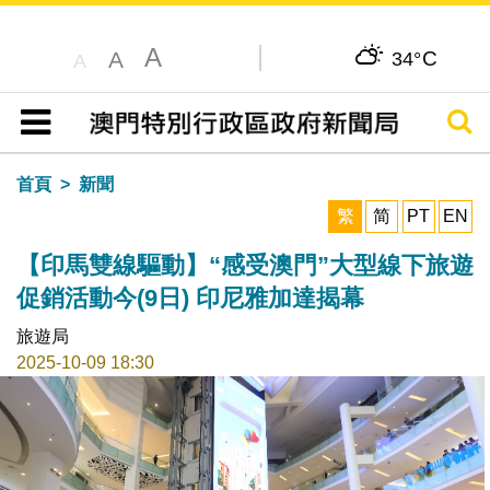
A
C
A
34°
A
搜尋
目錄
首頁
新聞
繁
简
PT
EN
【印馬雙線驅動】“感受澳門”大型線下旅遊
促銷活動今(9日) 印尼雅加達揭幕
旅遊局
2025-10-09 18:30