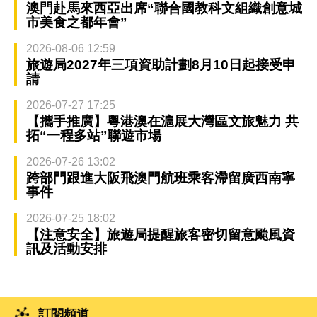
澳門赴馬來西亞出席“聯合國教科文組織創意城
市美食之都年會”
2026-08-06 12:59
旅遊局2027年三項資助計劃8月10日起接受申
請
2026-07-27 17:25
【攜手推廣】粵港澳在滬展大灣區文旅魅力 共
拓“一程多站”聯遊市場
2026-07-26 13:02
跨部門跟進大阪飛澳門航班乘客滯留廣西南寧
事件
2026-07-25 18:02
【注意安全】旅遊局提醒旅客密切留意颱風資
訊及活動安排
訂閱頻道