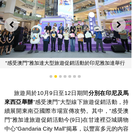
上一則
下一
“感受澳門”雅加達大型旅遊促銷活動於印尼雅加達舉行
1
2
3
4
5
6
7
旅遊局於10月9日至12日期間
分別在印尼及馬
來西亞舉
辦
“感受澳門”大型線下旅遊促銷活動，持
續展開東南亞國際市場宣傳攻勢。其中，“感受澳
門”雅加達旅遊促銷活動今(9日)在甘達裡亞城購物
中心“Gandaria City Mall”揭幕，以豐富多元的內容