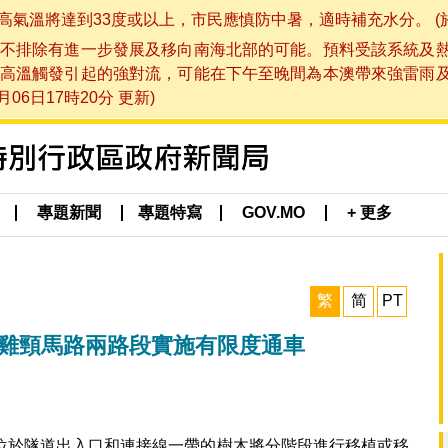
將達到33度或以上，市民應慎防中暑，適時補充水分。 (於 202
不排除有進一步發展及移向南海北部的可能。預料受該系統及
高溫觸發引起的強對流，可能在下午至晚間為本澳帶來強雷雨
06日17時20分 更新)
專題新聞
專題特寫
GOV.MO
+ 更多
繁
简
PT
 雞頸馬路兩路段實施有限度通車
位於隧道出入口和連接線一帶的樹木將分階段進行移植或移