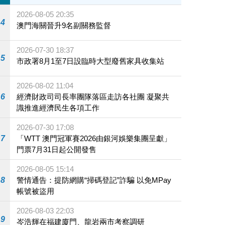
2026-08-05 20:35
4
澳門海關晉升9名副關務監督
2026-07-30 18:37
5
市政署8月1至7日設臨時大型廢舊家具收集站
2026-08-02 11:04
6
經濟財政司司長率團隊落區走訪各社團 凝聚共
識推進經濟民生各項工作
2026-07-30 17:08
7
「WTT 澳門冠軍賽2026由銀河娛樂集團呈獻」
門票7月31日起公開發售
2026-08-05 15:14
8
警情通告：提防網購“掃碼登記”詐騙 以免MPay
帳號被盜用
2026-08-03 22:03
9
岑浩輝在福建廈門、龍岩兩市考察調研