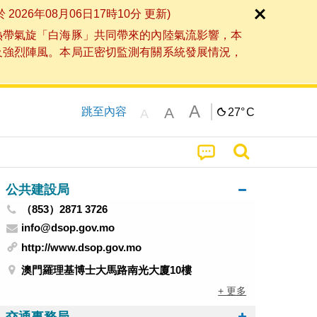
6年08月06日17時10分 更新)
熱帶氣旋「白海豚」共同帶來的內陸氣流影響，本
及強烈陣風。本局正密切監測有關系統發展情況，
A
A
跳至內容
27°
C
A
公共建設局
（853）2871 3726
info@dsop.gov.mo
http://www.dsop.gov.mo
澳門羅理基博士大馬路南光大廈10樓
+ 更多
交通事務局