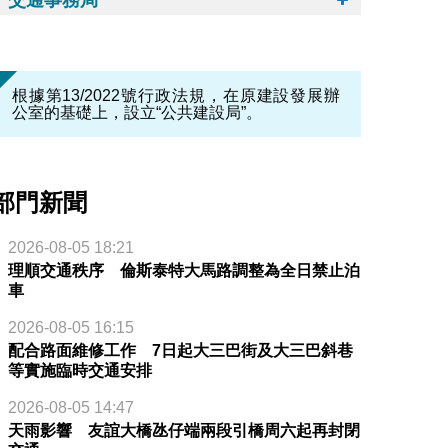
根據第13/2022號行政法規，在原建設發展辦
公室的基礎上，設立“公共建設局”。
部門新聞
2026-08-05 18:21
理順交通秩序 倫斯泰特大馬路調整為全日禁止泊
車
2026-08-05 16:15
配合路面維修工作 7日起大三巴街及大三巴斜巷
等實施臨時交通安排
2026-08-05 14:47
天雨影響 友誼大橋氹仔端兩段引橋周六起再封閉