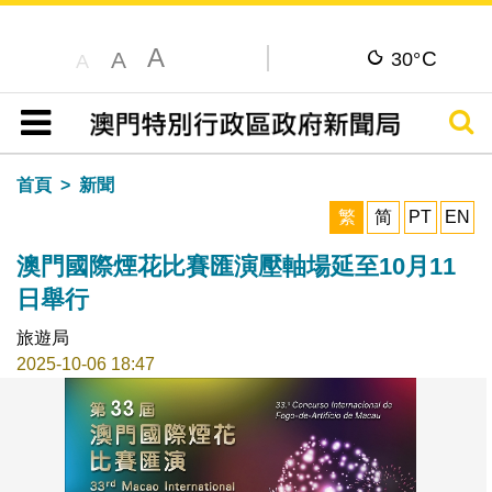
A
C
A
30°
A
搜尋
目錄
首頁
新聞
繁
简
PT
EN
澳門國際煙花比賽匯演壓軸場延至10月11
日舉行
旅遊局
2025-10-06 18:47