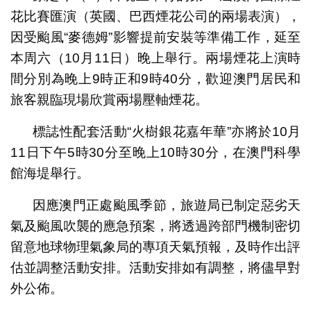
花比賽匯演（英國、巴西煙花公司的兩場表演），
因受颱風“麥德姆”影響提前安裝等準備工作，延至
本周六（10月11日）晚上舉行。兩場煙花上演時
間分別為晚上9時正和9時40分，歡迎澳門居民和
旅客親臨現場欣賞兩場壓軸煙花。
標誌性配套活動“火樹銀花嘉年華”亦將於10月
11日下午5時30分至晚上10時30分，在澳門科學
館海堤舉行。
因應澳門正處颱風季節，旅遊局已制定惡劣天
氣及颱風吹襲的應急預案，將透過跨部門機制密切
留意地球物理氣象局的專項天氣預報，及時作出評
估並調整活動安排。活動安排如有調整，將儘早對
外公佈。