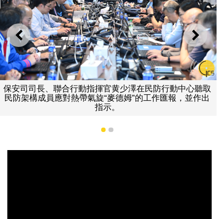
上一則
下一
保安司司長、聯合行動指揮官黄少澤在民防行動中心聽取
民防架構成員應對熱帶氣旋“麥德姆”的工作匯報，並作出
指示。
1
2