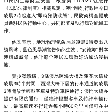
市民的生命財產安全，根據第 11/2020 號法律
《民防法律制度》相關規定，澳門特別行政區今日
凌晨2時起進入“即時預防狀態”，民防架構全體成
員進駐民防行動中心，共同部署及執行應對颱風工
作。
他又表示，地球物理氣象局於凌晨2時發出八
號風球，藍色風暴潮警告仍然生效，“麥德姆” 對本
澳構成威脅，他呼籲全澳居民應做好防風防浸措
施。
黃少澤續稱，3條澳氹跨海大橋及蓮花大橋於
凌晨3時半封閉，西灣大橋下層的行車通道於凌晨
3時開放予輕型客車及特許車輛通行；澳門大橋亦
提供有限度通行，僅准許輕型客車及特許車輛行
駛，最高車速不得超過每小時60公里且僅可在中