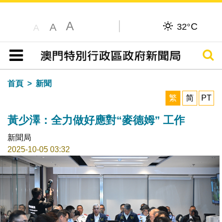
A
C
A
32°
A
搜尋
目錄
首頁
新聞
繁
简
PT
黃少澤：全力做好應對“麥德姆” 工作
新聞局
2025-10-05 03:32