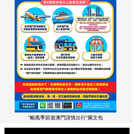
“颱風季節遊澳門謹慎出行”圖文包