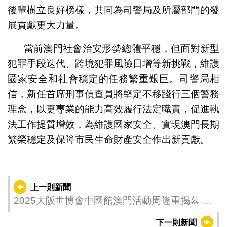
後輩樹立良好榜樣，共同為司警局及所屬部門的發
展貢獻更大力量。
當前澳門社會治安形勢總體平穩，但面對新型
犯罪手段迭代、跨境犯罪風險日增等新挑戰，維護
國家安全和社會穩定的任務繁重艱巨。司警局相
信，新任首席刑事偵查員將堅定不移踐行三個警務
理念，以更專業的能力高效履行法定職責，促進執
法工作提質增效，為維護國家安全、實現澳門長期
繁榮穩定及保障市民生命財產安全作出新貢獻。
上一則新聞
2025大阪世博會中國館澳門活動周隆重揭幕 彰
顯中西薈萃多元魅力 共構文明互鑒新未來
下一則新聞