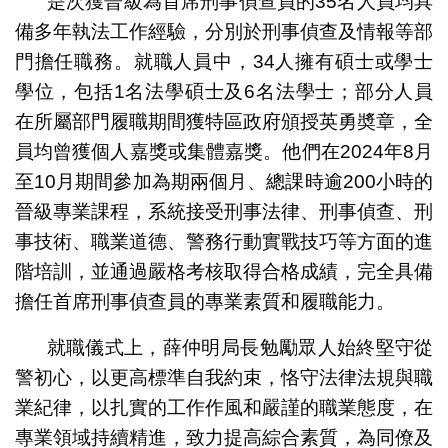
是次獲晉級為首席刑事偵查員的35名人員均具
備多年執法工作經驗，分別於刑事偵查及情報等部
門擔任職務。就職人員中，34人擁有碩士或學士
學位，包括1名法學碩士及6名法學士；部分人員
在所屬部門履職期間獲特區政府頒授英勇奬章，全
員均曾獲個人嘉獎或集體嘉獎。他們在2024年8月
至10月期間參加為期兩個月、總課時逾200小時的
晉級專業課程，系統接受刑事法律、刑事偵查、刑
事技術、職業道德、警務行動實戰技巧等方面的進
階培訓，並通過嚴格考核取得合格成績，完全具備
擔任首席刑事偵查員的專業素質和履職能力。
就職儀式上，薛仲明局長勉勵眾人始終堅守從
警初心，以更高標準自我約束，恪守法律法規與職
業紀律，以扎實的工作作風和嚴謹的職業態度，在
專業領域持續精進，致力提高綜合素質，為同僚及