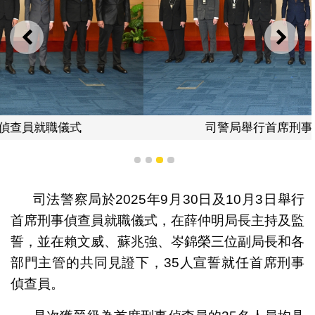
上一則
下一
司警局舉行首席刑事偵查員就職儀式
1
2
3
4
司法警察局於2025年9月30日及10月3日舉行
首席刑事偵查員就職儀式，在薛仲明局長主持及監
誓，並在賴文威、蘇兆強、岑錦榮三位副局長和各
部門主管的共同見證下，35人宣誓就任首席刑事
偵查員。