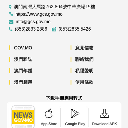
澳門南灣大馬路762-804號中華廣場15樓
https://www.gcs.gov.mo
info@gcs.gov.mo
(853)2833 2886
(853)2835 5426
GOV.MO
意見信箱
澳門雜誌
聯絡我們
澳門年鑑
私隱聲明
澳門相簿
使用條款
下載手機應用程式
澳門政府新聞 APP - App Store 下載
澳門政府新聞 APP - Googl
澳門政府新聞 