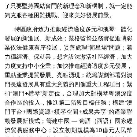
了只要堅持團結奮鬥的新理念和新機制，就一定能
夠克服各種困難挑戰、迎來美好發展前景。
特區政府致力推動經濟適度多元和澳琴一體化
發展的新進展、新成效；嚴格監督並務實促進博彩
業依法健康有序發展，妥善處理“衛星場”問題；着
力穩經濟、保就業，想方設法激活社區經濟，加大
力度支持中小企業；加快推進經濟適度多元發展，
重點產業提質發展、亮點湧現；統籌謀劃部署對澳
門長遠發展具有重大意義的四個重大工程項目；緊
扣“澳門+橫琴”新定位，合理加大對橫琴粵澳深度
合作區的投入，推進第二階段目標任務；構建“澳
門平台+國際資源+橫琴空間+成果共享”的產業聯
動發展新模式；籌建中國 — 葡語（西語）國家經
濟貿易服務中心；設立初期規模為10億元人民幣