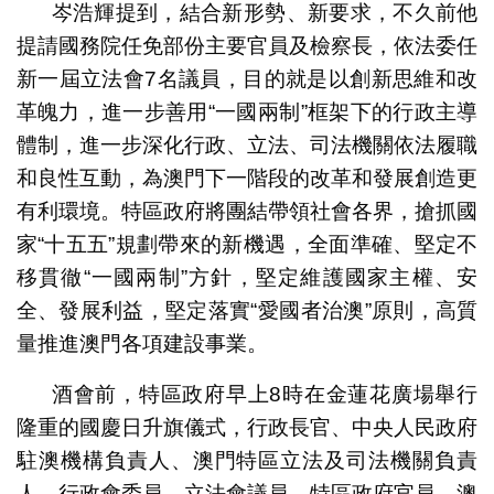
岑浩輝提到，結合新形勢、新要求，不久前他
提請國務院任免部份主要官員及檢察長，依法委任
新一屆立法會7名議員，目的就是以創新思維和改
革魄力，進一步善用“一國兩制”框架下的行政主導
體制，進一步深化行政、立法、司法機關依法履職
和良性互動，為澳門下一階段的改革和發展創造更
有利環境。特區政府將團結帶領社會各界，搶抓國
家“十五五”規劃帶來的新機遇，全面準確、堅定不
移貫徹“一國兩制”方針，堅定維護國家主權、安
全、發展利益，堅定落實“愛國者治澳”原則，高質
量推進澳門各項建設事業。
酒會前，特區政府早上8時在金蓮花廣場舉行
隆重的國慶日升旗儀式，行政長官、中央人民政府
駐澳機構負責人、澳門特區立法及司法機關負責
人、行政會委員、立法會議員、特區政府官員、澳