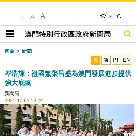
A
C
A
30°
A
搜尋
目錄
首頁
新聞
繁
简
PT
EN
岑浩輝：祖國繁榮昌盛為澳門發展進步提供
強大底氣
新聞局
2025-10-01 12:24