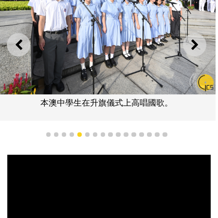
上一則
下一
本澳中學生在升旗儀式上高唱國歌。
1
2
3
4
5
6
7
8
9
10
11
12
13
14
15
16