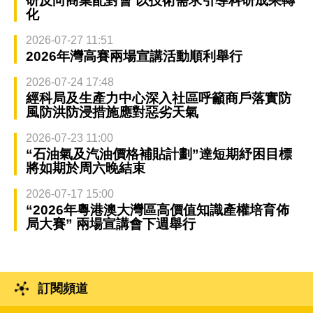
研反向商業配對會 以技術需求引導科研成果轉
化
2026-07-27 11:51
2026年灣高賽兩場宣講活動順利舉行
2026-07-24 17:48
經科局及生產力中心深入社區呼籲商戶落實防
風防洪防浸措施應對惡劣天氣
2026-07-23 11:00
“石油氣及汽油價格補貼計劃”達短期紓困目標
將如期於周六晚結束
2026-07-17 15:00
“2026年粵港澳大灣區高價值知識產權培育佈
局大賽” 兩場宣講會下週舉行
訂閱頻道