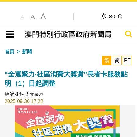
A
C
A
30°
A
搜尋
目錄
首頁
新聞
繁
简
PT
“全運聚力‧社區消費大獎賞”長者卡服務點
明（1）日起調整
經濟及科技發展局
2025-09-30 17:22