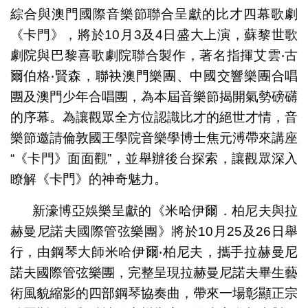
綜合與澳門國際音樂節聯合呈獻的比才四幕歌劇
《卡門》，將於10月3及4日盛大上演，蘇黎世歌
劇院與巴黎喜歌劇院聯合製作，著名指揮艾雲‧古
爾伯格‧賢森，聯袂澳門樂團、中國交響樂團合唱
團及澳門少年合唱團，為本屆音樂節揭開氣勢磅礴
的序幕。為讓觀眾全方位認識比才的絕世才情，音
樂節邀請倫敦國王學院音樂學博士焦元溥帶來講座
“《卡門》面面觀”，並舉辦後台探索，讓觀眾深入
瞭解《卡門》的神奇魅力。
新濠博亞娛樂呈獻的《米哈伊爾．柏尼夫與拉
赫曼尼諾夫國際管弦樂團》將於10月25及26日舉
行，由鋼琴大師米哈伊爾‧柏尼夫，攜手拉赫曼尼
諾夫國際管弦樂團，完整呈現拉赫曼尼諾夫畢生藝
術風貌縮影的四部鋼琴協奏曲，帶來一場彰顯正宗