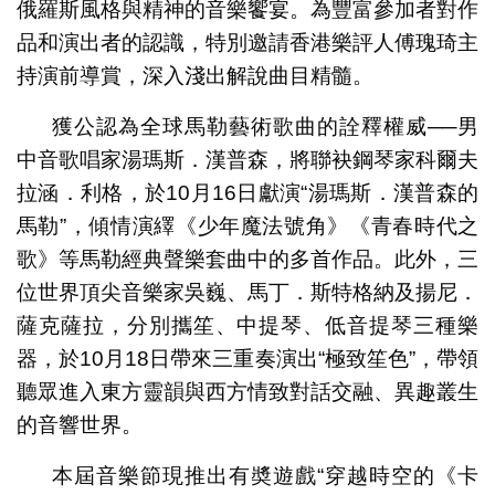
俄羅斯風格與精神的音樂饗宴。為豐富參加者對作
品和演出者的認識，特別邀請香港樂評人傅瑰琦主
持演前導賞，深入淺出解說曲目精髓。
獲公認為全球馬勒藝術歌曲的詮釋權威──男
中音歌唱家湯瑪斯．漢普森，將聯袂鋼琴家科爾夫
拉涵．利格，於10月16日獻演“湯瑪斯．漢普森的
馬勒”，傾情演繹《少年魔法號角》《青春時代之
歌》等馬勒經典聲樂套曲中的多首作品。此外，三
位世界頂尖音樂家吳巍、馬丁．斯特格納及揚尼．
薩克薩拉，分別攜笙、中提琴、低音提琴三種樂
器，於10月18日帶來三重奏演出“極致笙色”，帶領
聽眾進入東方靈韻與西方情致對話交融、異趣叢生
的音響世界。
本屆音樂節現推出有奬遊戲“穿越時空的《卡