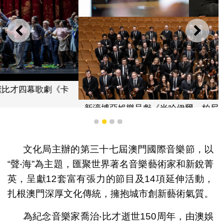
上一則
下一
新濠博亞娛樂呈獻《米哈伊爾．柏尼夫與拉赫曼尼諾夫國
際管弦樂團》
1
2
3
4
文化局主辦的第三十七屆澳門國際音樂節，以
“聲‧海”為主題，匯聚世界著名音樂藝術家和新銳菁
英，呈獻12套富有張力的節目及14項延伸活動，
扎根澳門深厚文化傳統，擁抱城市創新藝術氣質。
為紀念音樂家喬治‧比才逝世150周年，由澳娛