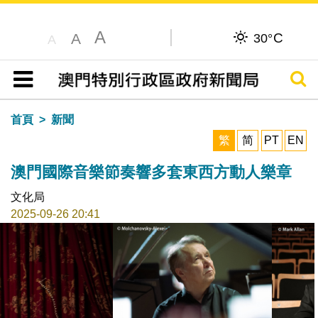
A
C
A
30°
A
搜尋
目錄
首頁
新聞
繁
简
PT
EN
澳門國際音樂節奏響多套東西方動人樂章
文化局
2025-09-26 20:41