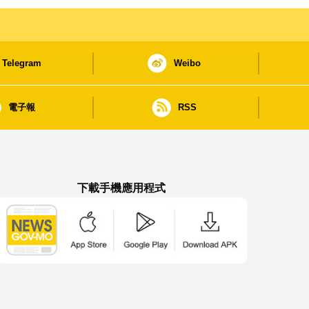
Telegram
Weibo
電子報
RSS
下載手機應用程式
澳門政府新聞 APP - App Store 下載
澳門政府新聞 APP - Google Pla
澳門政府新聞 APP -