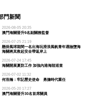
部門新聞
2026-08-05 20:35
澳門海關晉升9名副關務監督
2026-07-25 21:19
懸掛風球期間一名出海玩滑浪風帆青年遇險墮海
海關將其救起安全帶返岸上
2026-07-24 17:45
海關開展夏防工作 加強內港海陸巡查
2026-07-02 11:32
何浩瀚：牢記歷史使命 勇擔時代重任
2026-05-20 17:27
澳門海關晉升30名首席關員