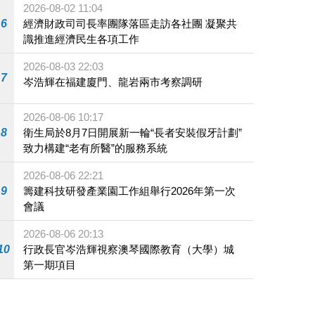
2026-08-02 11:04
6
經濟財政司司長率團隊落區走訪各社團 凝聚共
識推進經濟民生各項工作
2026-08-03 22:03
7
岑浩輝在福建廈門、龍岩兩市考察調研
2026-08-06 10:17
8
衛生局於8月7日開展新一輪“長者安裝假牙計劃”
致力構建“老有所醫”的服務系統
2026-08-06 22:21
9
籌建科技研發產業園工作組舉行2026年第一次
會議
2026-08-06 20:13
10
行政長官岑浩輝視察澳琴國際教育（大學）城
第一期項目