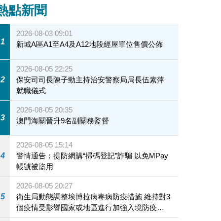
熱點新聞
2026-08-03 09:01
1
新城A區A1至A4及A12地段經屋單位售價公佈
2026-08-05 22:25
2
保安司司長陳子勁主持治安警察局局長伍素萍
就職儀式
2026-08-05 20:35
3
澳門海關晉升9名副關務監督
2026-08-05 15:14
4
警情通告：提防網購“掃碼登記”詐騙 以免MPay
帳號被盜用
2026-08-05 20:27
5
衛生局動態調整埃博拉病毒病防疫措施 維持對3
個疫情受影響國家或地區進行加強入境防疫措
施