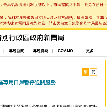
高氣溫將達到36度或以上，市民需慎防中暑，避免在烈日下進行戶
響，預料本澳未來數日持續天晴及非常酷熱，最高氣溫可達36
帶來強雷雨及強烈陣風，請市民留意天氣變化及本局最新資訊。(於 2
專題新聞
專題特寫
GOV.MO
+ 更多
繁
简
區專用口岸暫停通關服務
氣給通關旅客帶來的不必要損失，經珠澳兩地口岸管理部門協