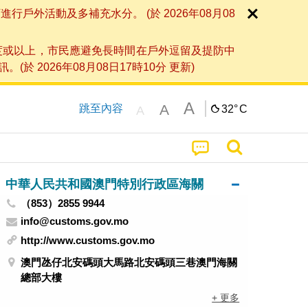
外活動及多補充水分。 (於 2026年08月08
度或以上，市民應避免長時間在戶外逗留及提防中
026年08月08日17時10分 更新)
A
A
跳至內容
32°
C
A
中華人民共和國澳門特別行政區海關
（853）2855 9944
info@customs.gov.mo
http://www.customs.gov.mo
澳門氹仔北安碼頭大馬路北安碼頭三巷澳門海關
總部大樓
+ 更多