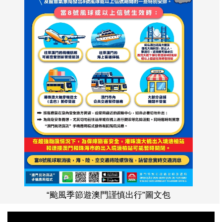
“颱風季節遊澳門謹慎出行”圖文包