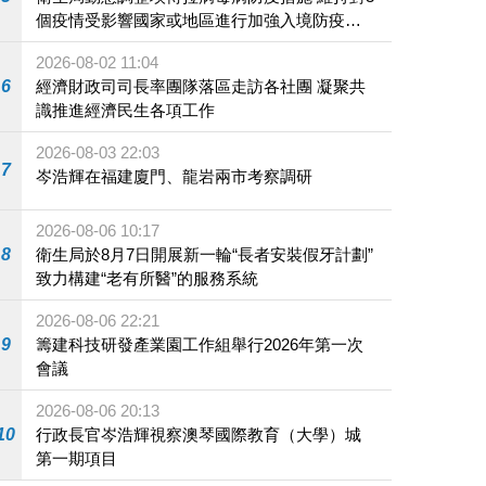
個疫情受影響國家或地區進行加強入境防疫措
施
2026-08-02 11:04
6
經濟財政司司長率團隊落區走訪各社團 凝聚共
識推進經濟民生各項工作
2026-08-03 22:03
7
岑浩輝在福建廈門、龍岩兩市考察調研
2026-08-06 10:17
8
衛生局於8月7日開展新一輪“長者安裝假牙計劃”
致力構建“老有所醫”的服務系統
2026-08-06 22:21
9
籌建科技研發產業園工作組舉行2026年第一次
會議
2026-08-06 20:13
10
行政長官岑浩輝視察澳琴國際教育（大學）城
第一期項目