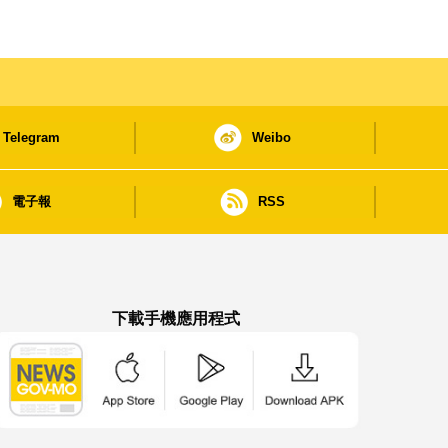
Telegram
Weibo
電子報
RSS
下載手機應用程式
澳門政府新聞 APP - App Store 下載
澳門政府新聞 APP - Google Pla
澳門政府新聞 APP -