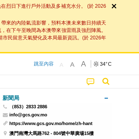
日下進行戶外活動及多補充水分。 (於 2026
」帶來的內陸氣流影響，預料本澳未來數日持續天
流，在下午至晚間為本澳帶來強雷雨及強烈陣風。
民留意天氣變化及本局最新資訊。(於 2026年
A
A
跳至內容
34°
C
A
新聞局
（853）2833 2886
info@gcs.gov.mo
https://www.gcs.gov.mo/home/zh-hant
澳門南灣大馬路762 - 804號中華廣場15樓