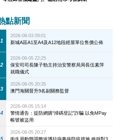
熱點新聞
2026-08-03 09:01
1
新城A區A1至A4及A12地段經屋單位售價公佈
2026-08-05 22:25
2
保安司司長陳子勁主持治安警察局局長伍素萍
就職儀式
2026-08-05 20:35
3
澳門海關晉升9名副關務監督
2026-08-05 15:14
4
警情通告：提防網購“掃碼登記”詐騙 以免MPay
帳號被盜用
2026-08-05 20:27
5
衛生局動態調整埃博拉病毒病防疫措施 維持對3