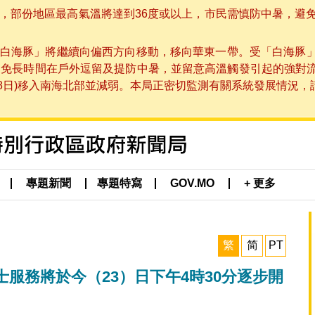
部份地區最高氣溫將達到36度或以上，市民需慎防中暑，避免在烈
白海豚」將繼續向偏西方向移動，移向華東一帶。受「白海豚
避免長時間在戶外逗留及提防中暑，並留意高溫觸發引起的強對
8日)移入南海北部並減弱。本局正密切監測有關系統發展情況，請市
專題新聞
專題特寫
GOV.MO
+ 更多
繁
简
PT
士服務將於今（23）日下午4時30分逐步開