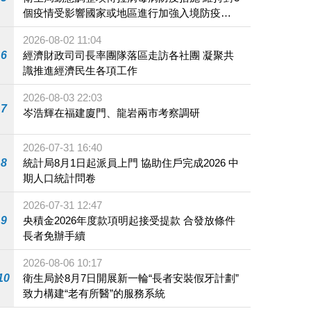
個疫情受影響國家或地區進行加強入境防疫措
施
2026-08-02 11:04
6
經濟財政司司長率團隊落區走訪各社團 凝聚共
識推進經濟民生各項工作
2026-08-03 22:03
7
岑浩輝在福建廈門、龍岩兩市考察調研
2026-07-31 16:40
8
統計局8月1日起派員上門 協助住戶完成2026 中
期人口統計問卷
2026-07-31 12:47
9
央積金2026年度款項明起接受提款 合發放條件
長者免辦手續
2026-08-06 10:17
10
衛生局於8月7日開展新一輪“長者安裝假牙計劃”
致力構建“老有所醫”的服務系統