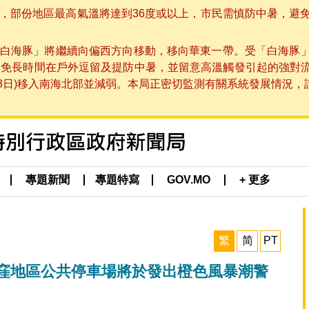
部份地區最高氣溫將達到36度或以上，市民需慎防中暑，避免在烈
白海豚」將繼續向偏西方向移動，移向華東一帶。受「白海豚
避免長時間在戶外逗留及提防中暑，並留意高溫觸發引起的強對
8日)移入南海北部並減弱。本局正密切監測有關系統發展情況，請市
專題新聞
專題特寫
GOV.MO
+ 更多
繁
简
PT
低窪地區公共停車場將於發出橙色風暴潮警