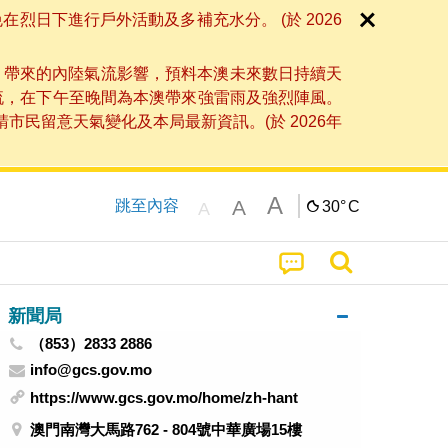
日下進行戶外活動及多補充水分。 (於 2026
」帶來的內陸氣流影響，預料本澳未來數日持續天
流，在下午至晚間為本澳帶來強雷雨及強烈陣風。
民留意天氣變化及本局最新資訊。(於 2026年
A
A
跳至內容
30°
C
A
新聞局
（853）2833 2886
info@gcs.gov.mo
https://www.gcs.gov.mo/home/zh-hant
澳門南灣大馬路762 - 804號中華廣場15樓