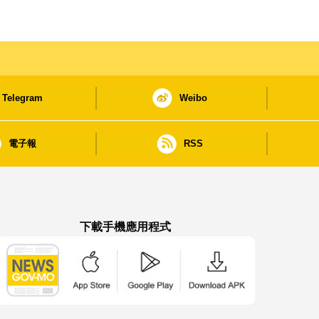
Telegram
Weibo
電子報
RSS
下載手機應用程式
澳門政府新聞 APP - App Store 下載
澳門政府新聞 APP - Google Pla
澳門政府新聞 APP -