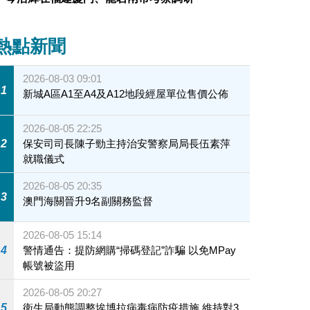
熱點新聞
2026-08-03 09:01
1
新城A區A1至A4及A12地段經屋單位售價公佈
2026-08-05 22:25
2
保安司司長陳子勁主持治安警察局局長伍素萍
就職儀式
2026-08-05 20:35
3
澳門海關晉升9名副關務監督
2026-08-05 15:14
4
警情通告：提防網購“掃碼登記”詐騙 以免MPay
帳號被盜用
2026-08-05 20:27
5
衛生局動態調整埃博拉病毒病防疫措施 維持對3