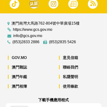
澳門南灣大馬路762-804號中華廣場15樓
https://www.gcs.gov.mo
info@gcs.gov.mo
(853)2833 2886
(853)2835 5426
GOV.MO
意見信箱
澳門雜誌
聯絡我們
澳門年鑑
私隱聲明
澳門相簿
使用條款
下載手機應用程式
澳門政府新聞 APP - App Store 下載
澳門政府新聞 APP - Googl
澳門政府新聞 