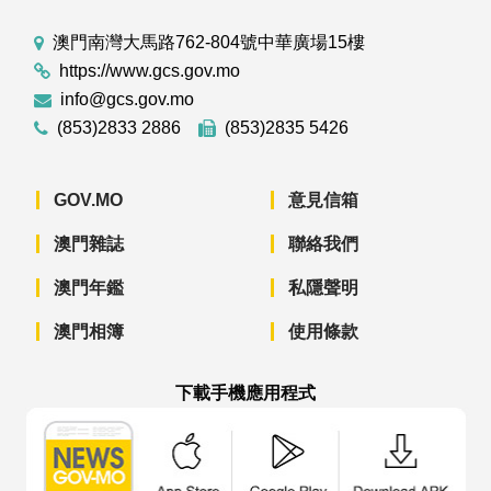
澳門南灣大馬路762-804號中華廣場15樓
https://www.gcs.gov.mo
info@gcs.gov.mo
(853)2833 2886
(853)2835 5426
GOV.MO
意見信箱
澳門雜誌
聯絡我們
澳門年鑑
私隱聲明
澳門相簿
使用條款
下載手機應用程式
澳門政府新聞 APP - App Store 下載
澳門政府新聞 APP - Googl
澳門政府新聞 