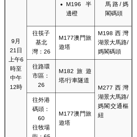
M196半
馬路/媽
邊橙
閣碼頭
往筷子
M198西灣
M177澳門旅
9月
基北
湖景大馬路/
遊塔
21日
灣：26
媽閣碼頭
上午6
往路環
時至
M182旅遊
市區：
中午
塔/行車隧道
26
12時
M277西灣
湖景大馬路/
往外港
媽閣交通樞
碼頭：
M177澳門旅
紐
60
遊塔
往牧場
街：65