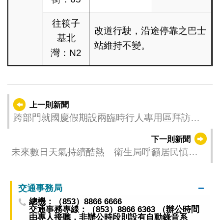
往筷子
改道行駛，沿途停靠之巴士
基北
站維持不變。
灣：N2
上一則新聞
跨部門就國慶假期設兩臨時行人專用區拜訪社
團及學校
下一則新聞
未來數日天氣持續酷熱 衛生局呼籲居民慎防
中暑
交通事務局
總機：（853）8866 6666
交通事務專線：（853）8866 6363 （辦公時間
由專人接聽，非辦公時段則設有自動錄音系