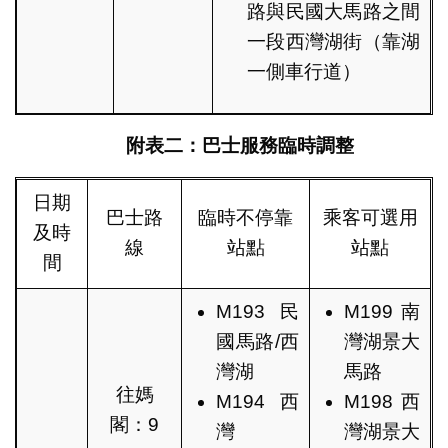
路與民國大馬路之間
一段西灣湖街（靠湖
一側車行道）
附表二：巴士服務臨時調整
日期
巴士路
臨時不停靠
乘客可選用
及時
線
站點
站點
間
M193民
M199南
國馬路/西
灣湖景大
灣湖
馬路
往媽
M194西
M198西
閣：9
灣
灣湖景大