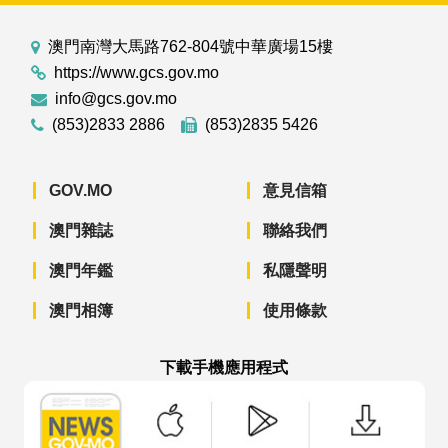
澳門南灣大馬路762-804號中華廣場15樓
https://www.gcs.gov.mo
info@gcs.gov.mo
(853)2833 2886
(853)2835 5426
GOV.MO
意見信箱
澳門雜誌
聯絡我們
澳門年鑑
私隱聲明
澳門相簿
使用條款
下載手機應用程式
澳門政府新聞 APP - App Store 下載
澳門政府新聞 APP - Googl
澳門政府新聞 