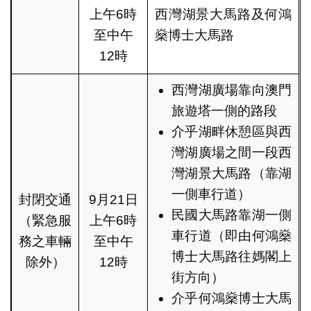
上午6時
西灣湖景大馬路及何鴻
至中午
燊博士大馬路
12時
西灣湖廣場靠向澳門
旅遊塔一側的路段
介乎湖畔休憩區與西
灣湖廣場之間一段西
灣湖景大馬路（靠湖
一側車行道）
封閉交通
9月21日
民國大馬路靠湖一側
（緊急服
上午6時
車行道（即由何鴻燊
務之車輛
至中午
博士大馬路往媽閣上
除外）
12時
街方向）
介乎何鴻燊博士大馬