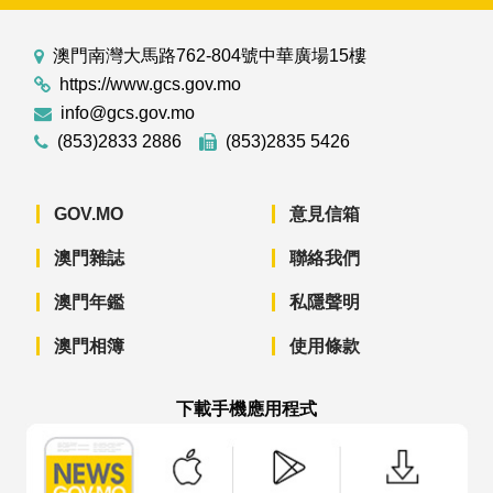
澳門南灣大馬路762-804號中華廣場15樓
https://www.gcs.gov.mo
info@gcs.gov.mo
(853)2833 2886
(853)2835 5426
GOV.MO
意見信箱
澳門雜誌
聯絡我們
澳門年鑑
私隱聲明
澳門相簿
使用條款
下載手機應用程式
澳門政府新聞 APP - App Store 下載
澳門政府新聞 APP - Googl
澳門政府新聞 