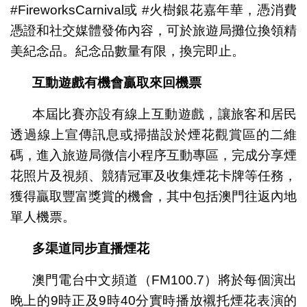
#FireworksCarnival或 #火樹銀花嘉年華，憑消費
憑證和社交媒體發佈內容，可於旅遊局攤位換領精
美紀念品。紀念品數量有限，換完即止。
互動遊戲有機會贏
取來回
機票
本屆比賽亦設有線上互動遊戲，讓旅客和居民
透過線上宣傳訊息或掃描設於煙花觀賞區的二維
碼，進入旅遊局微信小程序互動專區，完成分享煙
花照片及視頻、競猜冠軍及收集煙花卡牌等任務，
獲得贏取豐富獎賞的機會，其中包括澳門往返內地
單人機票。
多渠道
同步
直播煙花
澳門電台中文頻道（FM100.7）將於每個演出
晚上的9時正及9時40分實時播放襯托煙花表演的