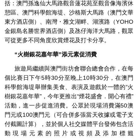
括：澳門孫逸仙大馬路觀音蓮花苑至觀音像海濱休
憩區、澳門科學館海堤、沙格斯大馬路（澳門文華
東方酒店側）、南灣・雅文湖畔、湖濱路（YOHO
金銀島名勝世界酒店側）及氹仔海洋大馬路，觀眾
可從更多不同角度欣賞煙花及打卡分享。
“
火樹銀花嘉年華
”
添元素促消費
旅遊局繼續與澳門街坊會聯合總會合作，在每
個比賽日下午5時30分至晚上10時30分，在澳門
科學館海堤舉辦集美食、表演及遊戲於一體的“火
樹銀花嘉年華”，今年更推出“煙花盛會．開心有禮”
活動，進一步促進消費。公眾於現場消費滿50澳
門元或100澳門元（可合併多張當天收據或電子支
付截圖計算），並於個人社交媒體平台發佈包含活
動現場元素的照片或視頻及添加標籤