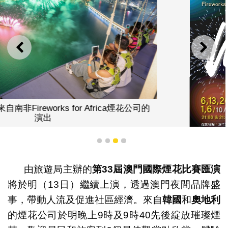
上一則
下一
1
2
3
4
由旅遊局主辦的
第
33
屆澳門國際煙花比賽匯演
將於明（13日）繼續上演，透過澳門夜間品牌盛
事，帶動人流及促進社區經濟。來自
韓國
和
奧地利
第33屆澳門國際煙花比賽匯演海報
的煙花公司於明晚上9時及9時40先後綻放璀璨煙