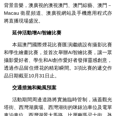
背景音樂，澳廣視的澳視澳門、澳門綜藝、澳門－
Macau 衛星頻道、澳廣視網站及手機應用程式亦
將直播現場盛況。
延伸活動增
AI
智繪比賽
本屆澳門國際煙花比賽匯演繼續設有攝影比賽
和學生繪畫比賽，並首次舉辦AI智繪比賽，讓一眾
攝影愛好者、學生和AI創作愛好者發揮靈感創意，
透過作品留住煙花的精彩瞬間。3項比賽的遞交作
品日期截至10月31日止。
交通措施和颱風預案
活動期間周邊道路將實施臨時管制，涵蓋觀光
塔街、西灣湖廣場、西灣湖街的咪錶泊車位及電單
車泊車位、西灣湖景大馬路、比厘喇馬忌士街、氹