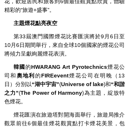
花，歡迎居民和旅客到6個最佳觀賞點欣賞，體驗
精彩的“旅遊+盛事”。
主題煙花點亮夜空
第33屆澳門國際煙花比賽匯演將於9月6日至
10月6日期間舉行，來自全球10個國家的煙花公司
將傾力呈獻絢麗煙花表演。
韓國
的
HWARANG Art Pyrotechnics
煙花公
司和
奧地利
的
FIREevent
煙花公司在明晚（13
日）分別以
“
湖中宇宙
”
(
Universe of lake
)和
“
和諧
之力
”
(
The Power of Harmony
)為主題，綻放特
色煙花。
煙花匯演在旅遊塔對開海面舉行，旅遊局推介
觀眾前往6個最佳煙花觀賞點打卡煙花美景，包