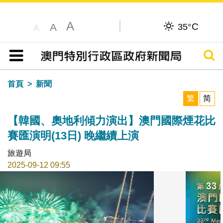
A
C
A
35°
A
搜尋
目錄
首頁
新聞
繁
简
【韓國、奧地利傾力演出】澳門國際煙花比
賽匯演明(13日) 晚繼續上演
旅遊局
2025-09-12 09:55