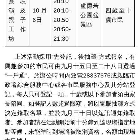
戲表
20:10
盧廉若
演及
10月
20:10-
四歲至十
公園盆
親子
6日
20:50
歲市民
景區
工作
20:50-
坊
21:30
上述活動採用“先登記，後抽籤”方式報名，有
興趣參加的市民可由九月十五日至二十八日透過
“一戶通”、於辦公時間內致電28337676或親臨市
政署綜合服務中心或各市民服務中心及其分站登
記，每人只可登記一項，十歲或以下參加者須由家
長陪同。如登記人數超過限額，將以電腦抽籤方式
決定錄取名單，並於九月三十日以短訊通知錄取
者。參加者請在活動開始前十分鐘到達現場指定地
點等候，未能準時到場將被取消資格，名額由現場