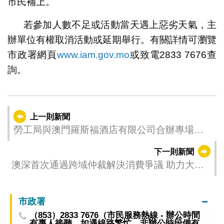
市民補上。
若參加人數不足或活動當天遇上惡劣天氣，主
辦單位有權取消活動或延期舉行。有關詳情可瀏覽
市政署網頁
www.iam.gov.mo
或致電2833 7676查
詢。
上一則新聞
勞工局與澳門羅斯福酒店有限公司合辦專場配
對會 提供63個職缺
下一則新聞
澳深首次通過跨域仲裁解決消費爭議 助力大灣
區和諧消費環境建設
市政署
（853）2833 7676（市民服務熱線 - 辦公時間
有專人接聽，如遇線路繁忙、非辦公時段備有