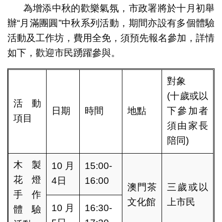
為增添中秋的歡樂氣氛，市政署將於十月初舉
辦“月滿團圓”中秋系列活動，期間亦設有多個體驗
活動及工作坊，費用全免，須預先報名參加，詳情
如下，歡迎市民踴躍參與。
對象
(十歲或以
活動
日期
時間
地點
下參加者
項目
須由家長
陪同)
木製
10月
15:00-
花燈
4日
16:00
澳門茶
三歲或以
手作
文化館
上市民
10月
16:30-
體驗