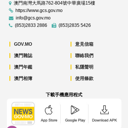
澳門南灣大馬路762-804號中華廣場15樓
https://www.gcs.gov.mo
info@gcs.gov.mo
(853)2833 2886
(853)2835 5426
GOV.MO
意見信箱
澳門雜誌
聯絡我們
澳門年鑑
私隱聲明
澳門相簿
使用條款
下載手機應用程式
澳門政府新聞 APP - App Store 下載
澳門政府新聞 APP - Googl
澳門政府新聞 