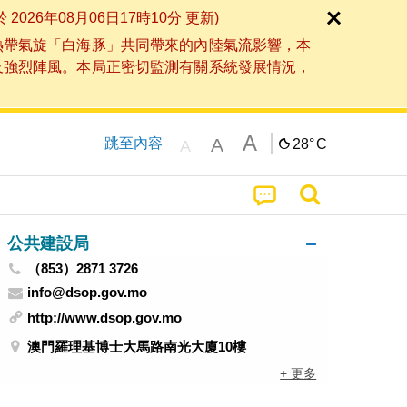
6年08月06日17時10分 更新)
熱帶氣旋「白海豚」共同帶來的內陸氣流影響，本
及強烈陣風。本局正密切監測有關系統發展情況，
A
A
跳至內容
28°
C
A
公共建設局
（853）2871 3726
info@dsop.gov.mo
http://www.dsop.gov.mo
澳門羅理基博士大馬路南光大廈10樓
+ 更多