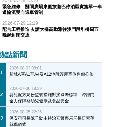
2026-07-29 15:10
緊急維修 關閘廣場東側旅遊巴停泊區實施單一車
道輪流雙向通車管制
2026-07-29 12:19
配合工程推進 友誼大橋高勵雅往澳門段引橋周五
晚起封閉交通
熱點新聞
2026-08-03 09:01
1
新城A區A1至A4及A12地段經屋單位售價公佈
2026-07-30 18:39
2
嬰兒配方奶粉監管措施對接國際標準 跨部門
全力保障嬰幼兒健康及食品安全
2026-08-05 22:25
3
保安司司長陳子勁主持治安警察局局長伍素萍
就職儀式