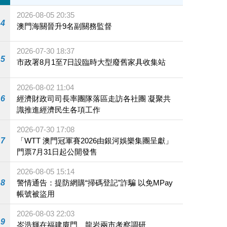
2026-08-05 20:35
4
澳門海關晉升9名副關務監督
2026-07-30 18:37
5
市政署8月1至7日設臨時大型廢舊家具收集站
2026-08-02 11:04
6
經濟財政司司長率團隊落區走訪各社團 凝聚共
識推進經濟民生各項工作
2026-07-30 17:08
7
「WTT 澳門冠軍賽2026由銀河娛樂集團呈獻」
門票7月31日起公開發售
2026-08-05 15:14
8
警情通告：提防網購“掃碼登記”詐騙 以免MPay
帳號被盜用
2026-08-03 22:03
9
岑浩輝在福建廈門、龍岩兩市考察調研