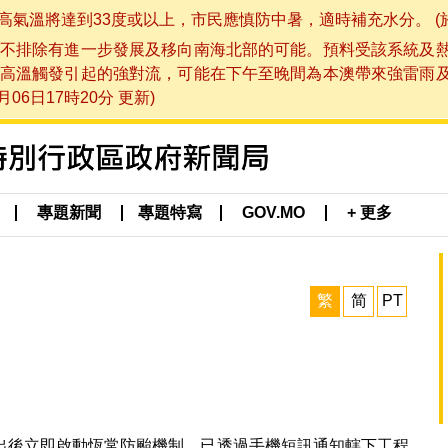
將達到33度或以上，市民應慎防中暑，適時補充水分。 (於 202
不排除有進一步發展及移向南海北部的可能。預料受該系統及
高溫觸發引起的強對流，可能在下午至晚間為本澳帶來強雷雨
06日17時20分 更新)
專題新聞
專題特寫
GOV.MO
+ 更多
繁
简
PT
出後立即啟動恆常防颱機制，已透過手機短訊通知轄下工程