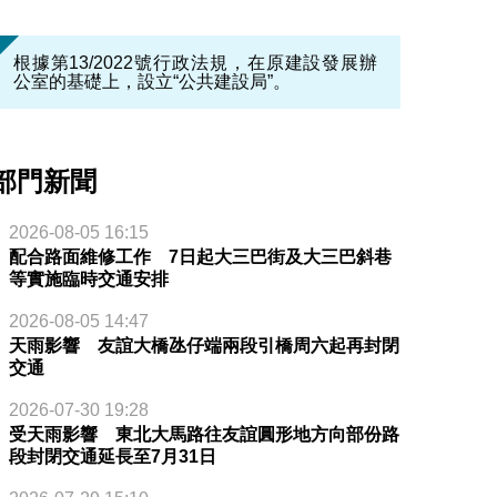
根據第13/2022號行政法規，在原建設發展辦
公室的基礎上，設立“公共建設局”。
部門新聞
2026-08-05 16:15
配合路面維修工作 7日起大三巴街及大三巴斜巷
等實施臨時交通安排
2026-08-05 14:47
天雨影響 友誼大橋氹仔端兩段引橋周六起再封閉
交通
2026-07-30 19:28
受天雨影響 東北大馬路往友誼圓形地方向部份路
段封閉交通延長至7月31日