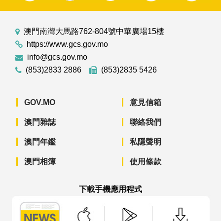
澳門南灣大馬路762-804號中華廣場15樓
https://www.gcs.gov.mo
info@gcs.gov.mo
(853)2833 2886
(853)2835 5426
GOV.MO
意見信箱
澳門雜誌
聯絡我們
澳門年鑑
私隱聲明
澳門相簿
使用條款
下載手機應用程式
澳門政府新聞 APP - App Store 下載
澳門政府新聞 APP - Googl
澳門政府新聞 