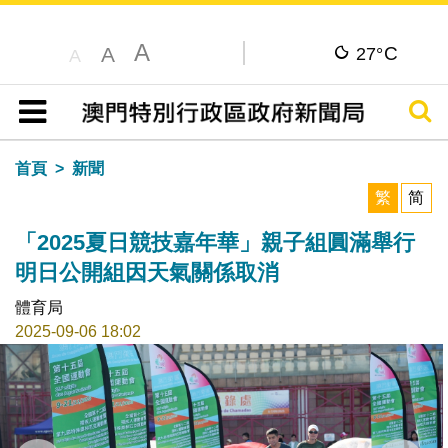
A
C
A
27°
A
搜尋
目錄
首頁
新聞
繁
简
「2025夏日競技嘉年華」親子組圓滿舉行
明日公開組因天氣關係取消
體育局
2025-09-06 18:02