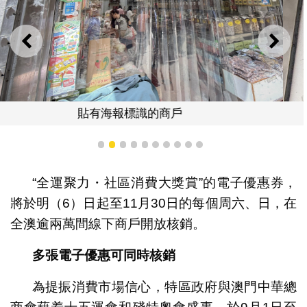
上一則
下一
貼有海報標識的商戶
1
2
3
4
5
6
7
8
9
10
“全運聚力・社區消費大獎賞”的電子優惠券，
將於明（6）日起至11月30日的每個周六、日，在
全澳逾兩萬間線下商戶開放核銷。
多張電子優惠可同時核銷
為提振消費市場信心，特區政府與澳門中華總