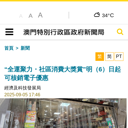
A
C
A
34°
A
搜尋
目錄
首頁
新聞
繁
简
PT
“全運聚力・社區消費大獎賞”明（6）日起
可核銷電子優惠
經濟及科技發展局
2025-09-05 17:46