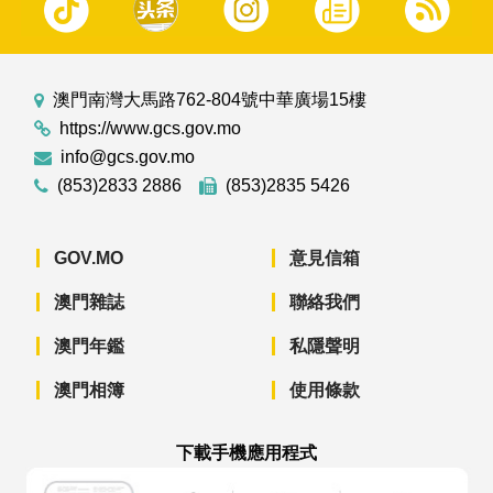
澳門南灣大馬路762-804號中華廣場15樓
https://www.gcs.gov.mo
info@gcs.gov.mo
(853)2833 2886
(853)2835 5426
GOV.MO
意見信箱
澳門雜誌
聯絡我們
澳門年鑑
私隱聲明
澳門相簿
使用條款
下載手機應用程式
澳門政府新聞 APP - App Store 下載
澳門政府新聞 APP - Googl
澳門政府新聞 