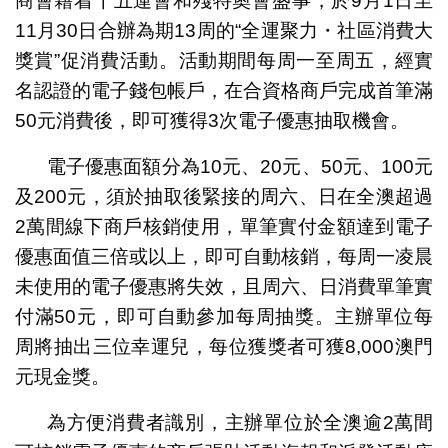
商會藉着十五運會和殘特奧會盛事，於9月1日至
11月30日合辦為期13周的“全運聚力・社區消費大
獎賞”促消費活動。活動期間每周一至周五，經實
名認證的電子錢包帳戶，在合資格商戶完成首筆滿
50元消費後，即可獲得3次電子優惠抽取機會。
電子優惠面額分為10元、20元、50元、100元
及200元，須於抽取後緊接的周六、日在全澳超過
2萬間線下商戶核銷使用，單筆實付金額達到電子
優惠面值三倍或以上，即可自動核銷，每周一凌晨
未使用的電子優惠將失效，且周六、日消費單筆實
付滿50元，即可自動參加每周抽獎。主辦單位每
周將抽出三位幸運兒，每位獲獎者可獲8,000澳門
元現金獎。
為方便消費者識別，主辦單位於全澳逾2萬間