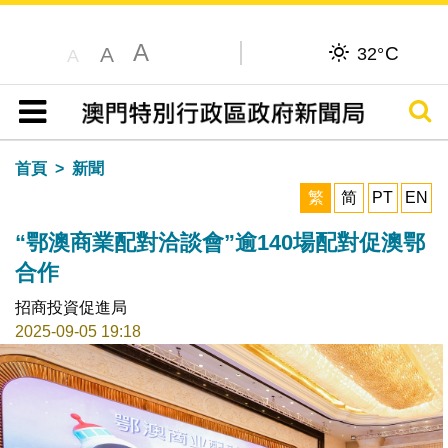
A
C
A
32°
A
搜尋
目錄
首頁
新聞
繁
简
PT
EN
“鄂澳商業配對洽談會”逾140場配對促澳鄂
合作
招商投資促進局
2025-09-05 19:18