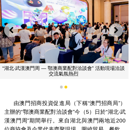
上一則
下一
“湖北‧武漢澳門周 — 鄂澳商業配對洽談會” 活動現場洽談
交流氣氛熱烈
1
2
由澳門招商投資促進局（下稱“澳門招商局”）
主辦的“鄂澳商業配對洽談會”今（5）日於“湖北‧武
漢澳門周”期間舉行。來自湖北與澳門兩地近200
位商協會及企業代表齊聚現場，圍繞貿易、餐飲、