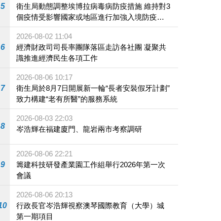
5
衛生局動態調整埃博拉病毒病防疫措施 維持對3
個疫情受影響國家或地區進行加強入境防疫措
施
2026-08-02 11:04
6
經濟財政司司長率團隊落區走訪各社團 凝聚共
識推進經濟民生各項工作
2026-08-06 10:17
7
衛生局於8月7日開展新一輪“長者安裝假牙計劃”
致力構建“老有所醫”的服務系統
2026-08-03 22:03
8
岑浩輝在福建廈門、龍岩兩市考察調研
2026-08-06 22:21
9
籌建科技研發產業園工作組舉行2026年第一次
會議
2026-08-06 20:13
10
行政長官岑浩輝視察澳琴國際教育（大學）城
第一期項目