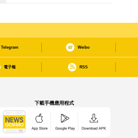
Telegram
Weibo
電子報
RSS
下載手機應用程式
澳門政府新聞 APP - App Store 下載
澳門政府新聞 APP - Google Pla
澳門政府新聞 APP -