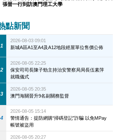
張晉一行到訪澳門理工大學
熱點新聞
2026-08-03 09:01
1
新城A區A1至A4及A12地段經屋單位售價公佈
2026-08-05 22:25
2
保安司司長陳子勁主持治安警察局局長伍素萍
就職儀式
2026-08-05 20:35
3
澳門海關晉升9名副關務監督
2026-08-05 15:14
4
警情通告：提防網購“掃碼登記”詐騙 以免MPay
帳號被盜用
2026-08-05 20:27