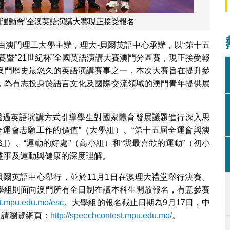
國運動會”全澳英語演講大賽現正接受報名
由澳門理工大學主辦，理大-貝爾英語中心承辦，以“第十五
賽暨“21世紀杯”全國英語演講大賽澳門分區賽，現正接受報
澳門歷史最悠久的英語演講賽事之一，本次大賽旨在提升參
，為有志投身於語言文化及國際交流領域的澳門青年提供展
，透過英語演講方式引導學生對國家體育發展議題進行深入思
全運會志願工作的價值”（大學組）、“第十五屆全運會與澳
組）、“運動的好處”（高小組）和“我最喜歡的運動”（初小
盛事及運動與健康的深度理解。
-貝爾英語中心舉行，並於11月1日在澳理大禮堂舉行決賽。
學組則面向澳門所有全日制在讀本科生開放報名，有意參賽
net.mpu.edu.mo/esc
。大學組的報名截止日期為9月17日，中
，請瀏覽網頁：
http://speechcontest.mpu.edu.mo/
。