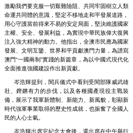
激勵我們要克服一切艱難險阻、共同牢固樹立人類
命運共同體的意識，堅定不移地走和平發展道路，
用心守護當前得來不易的安定局面，堅決維護國家
主權、安全、發展利益，為實現中華民族偉大復興
注入強大精神的動力。他指出，全澳市民應為國家
發展、文明互鑒、世界和平貢獻澳門力量，為譜寫
澳門“一國兩制”實踐的新篇章，為以中國式現代化
全面推進強國建設作出新貢獻。
岑浩輝提到，閱兵儀式中看到受閱部隊威武雄
壯、鏗鏘有力的步伐，以及各種國產現役主戰裝
備，展示了我軍新體制、新能力、新風貌，彰顯新
時代強軍事業取得的歷史性成就，也振奮了全國人
民的人心士氣。
岑浩輝出席完紀念大會後，還出席在中午舉行