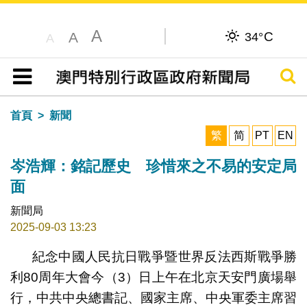
A
C
A
34°
A
搜尋
目錄
首頁
新聞
繁
简
PT
EN
岑浩輝：銘記歷史 珍惜來之不易的安定局
面
新聞局
2025-09-03 13:23
紀念中國人民抗日戰爭暨世界反法西斯戰爭勝
利80周年大會今（3）日上午在北京天安門廣場舉
行，中共中央總書記、國家主席、中央軍委主席習