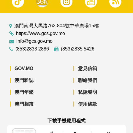
澳門南灣大馬路762-804號中華廣場15樓
https://www.gcs.gov.mo
info@gcs.gov.mo
(853)2833 2886
(853)2835 5426
GOV.MO
意見信箱
澳門雜誌
聯絡我們
澳門年鑑
私隱聲明
澳門相簿
使用條款
下載手機應用程式
澳門政府新聞 APP - App Store 下載
澳門政府新聞 APP - Googl
澳門政府新聞 