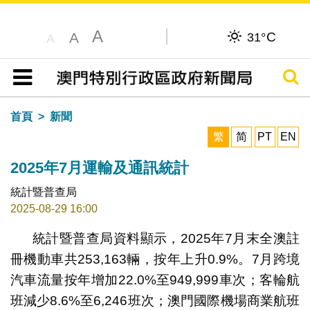
A
C
A
31°
A
搜尋
目錄
首頁
新聞
繁
简
PT
EN
2025年7月運輸及通訊統計
統計暨普查局
2025-08-29 16:00
統計暨普查局資料顯示，2025年7月末全澳註
冊機動車共253,163輛，按年上升0.9%。7月跨境
汽車流量按年增加22.0%至949,999車次；客輪航
班減少8.6%至6,246班次；澳門國際機場商業航班