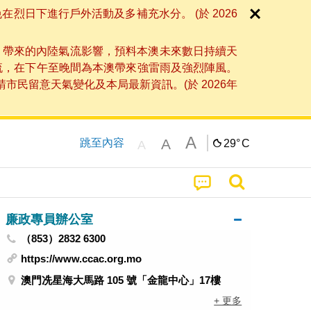
日下進行戶外活動及多補充水分。 (於 2026
」帶來的內陸氣流影響，預料本澳未來數日持續天
流，在下午至晚間為本澳帶來強雷雨及強烈陣風。
民留意天氣變化及本局最新資訊。(於 2026年
A
A
跳至內容
29°
C
A
廉政專員辦公室
（853）2832 6300
https://www.ccac.org.mo
澳門冼星海大馬路 105 號「金龍中心」17樓
+ 更多