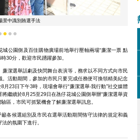
場景中識別賄選手法
1
2
3
4
仔花城公園側及百佳購物廣場前地舉行壓軸兩場“廉潔一票 點
6時30分，歡迎市民踴躍參加。
、廉潔選舉話劇及快閃舞台表演等，務求以不同方式向市民
識。活動期間，參加的市民只要完成任務便可換領精美紀念
8月23日下午3時，現場會舉行“廉潔選舉‧我行動”社交媒體
將繼續於8月25至29日在氹仔花城公園側舉辦“廉潔選舉資
景體驗區，市民可抓緊機會了解廉潔選舉訊息。
署呼籲各候選組別及市民在選舉活動期間恪守法律的規定和義
守法的氛圍下進行。