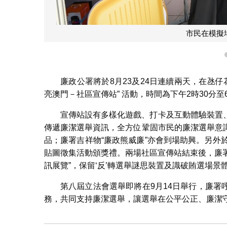
市民在模擬
廉政公署將於8月23及24日連續兩天，在氹
亮澳門－社區宣傳站” 活動，時間為下午2時30分至
宣傳站設有多樣化遊戲、打卡及互動體驗裝置
傳遞廉潔選舉資訊，全方位鞏固市民的廉潔選舉意
品；廉署吉祥物“廉政熊威廉”亦會到場助興。另外於
貼圖徵集活動頒獎禮。兩場社區宣傳站結束後，廉署
訊展覽”，保留‘反’轉選舉謎思裝置及識破賄選場
第八屆立法會選舉即將在9月14日舉行，廉
務，共同支持廉潔選舉，讓選舉在公平公正、廉潔