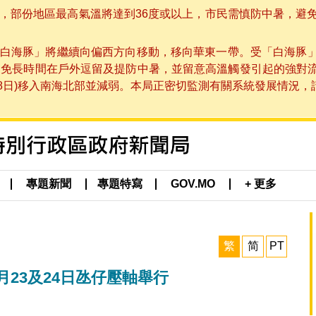
部份地區最高氣溫將達到36度或以上，市民需慎防中暑，避免在烈
白海豚」將繼續向偏西方向移動，移向華東一帶。受「白海豚
避免長時間在戶外逗留及提防中暑，並留意高溫觸發引起的強對
8日)移入南海北部並減弱。本局正密切監測有關系統發展情況，請市
專題新聞
專題特寫
GOV.MO
+ 更多
繁
简
PT
月23及24日氹仔壓軸舉行