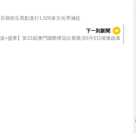
區衛生工作防控“雙熱” 對全澳逾百個衛生黑點進行1,500多次化學滅蚊
下一則新聞
遊+盛事】第33屆澳門國際煙花比賽匯演9月6日璀璨啟幕