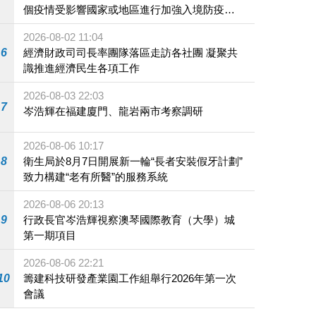
個疫情受影響國家或地區進行加強入境防疫措
施
2026-08-02 11:04
6
經濟財政司司長率團隊落區走訪各社團 凝聚共
識推進經濟民生各項工作
2026-08-03 22:03
7
岑浩輝在福建廈門、龍岩兩市考察調研
2026-08-06 10:17
8
衛生局於8月7日開展新一輪“長者安裝假牙計劃”
致力構建“老有所醫”的服務系統
2026-08-06 20:13
9
行政長官岑浩輝視察澳琴國際教育（大學）城
第一期項目
2026-08-06 22:21
10
籌建科技研發產業園工作組舉行2026年第一次
會議