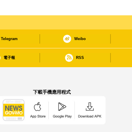
Telegram
Weibo
電子報
RSS
下載手機應用程式
澳門政府新聞 APP - App Store 下載
澳門政府新聞 APP - Google Pla
澳門政府新聞 APP -