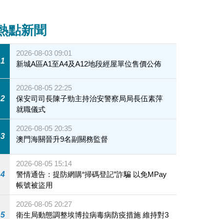
熱點新聞
2026-08-03 09:01
1
新城A區A1至A4及A12地段經屋單位售價公佈
2026-08-05 22:25
2
保安司司長陳子勁主持治安警察局局長伍素萍
就職儀式
2026-08-05 20:35
3
澳門海關晉升9名副關務監督
2026-08-05 15:14
4
警情通告：提防網購“掃碼登記”詐騙 以免MPay
帳號被盜用
2026-08-05 20:27
5
衛生局動態調整埃博拉病毒病防疫措施 維持對3