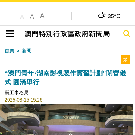
A
C
A
35°
A
搜尋
目錄
首頁
新聞
繁
“澳門青年·湖南影視製作實習計劃”閉營儀
式 圓滿舉行
勞工事務局
2025-08-15 15:26