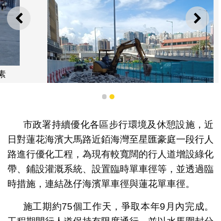
上一則
下一
1
2
市政署持續優化各區步行環境及休憩設施，近
日對蓮花海濱大馬路近銆海灣至星匯豪庭一段行人
路進行優化工程，為現有較寬闊的行人道增設綠化
帶、鋪設灌溉系統、設置臨時單車徑等，並透過臨
工程由銆海灣對出行人路起分階段往蓮花單車徑方向進行
時措施，連結氹仔海濱單車徑與蓮花單車徑。
施工期約75個工作天，爭取本年9月內完成。