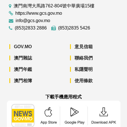
澳門南灣大馬路762-804號中華廣場15樓
https://www.gcs.gov.mo
info@gcs.gov.mo
(853)2833 2886
(853)2835 5426
GOV.MO
意見信箱
澳門雜誌
聯絡我們
澳門年鑑
私隱聲明
澳門相簿
使用條款
下載手機應用程式
澳門政府新聞 APP - App Store 下載
澳門政府新聞 APP - Googl
澳門政府新聞 