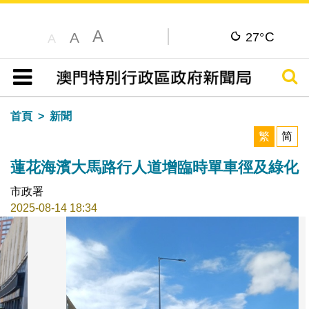
A
C
A
27°
A
搜尋
目錄
首頁
新聞
繁
简
蓮花海濱大馬路行人道增臨時單車徑及綠化
市政署
2025-08-14 18:34