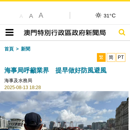
A
C
A
31°
A
搜尋
目錄
首頁
新聞
繁
简
PT
海事局呼籲業界 提早做好防風避風
海事及水務局
2025-08-13 18:28