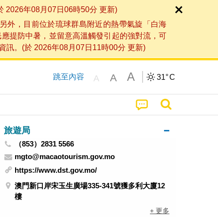
6年08月07日06時50分 更新)
另外，目前位於琉球群島附近的熱帶氣旋「白海
民應提防中暑，並留意高溫觸發引起的強對流，可
2026年08月07日11時00分 更新)
A
A
跳至內容
31°
C
A
旅遊局
（853）2831 5566
mgto@macaotourism.gov.mo
https://www.dst.gov.mo/
澳門新口岸宋玉生廣場335-341號獲多利大廈12
樓
+ 更多