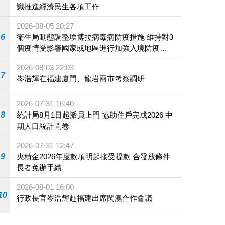
識推進經濟民生各項工作
2026-08-05 20:27
6
衛生局動態調整埃博拉病毒病防疫措施 維持對3
個疫情受影響國家或地區進行加強入境防疫措
施
2026-08-03 22:03
7
岑浩輝在福建廈門、龍岩兩市考察調研
2026-07-31 16:40
8
統計局8月1日起派員上門 協助住戶完成2026 中
期人口統計問卷
2026-07-31 12:47
9
央積金2026年度款項明起接受提款 合發放條件
長者免辦手續
2026-08-01 16:00
10
行政長官岑浩輝赴福建出席閩澳合作會議