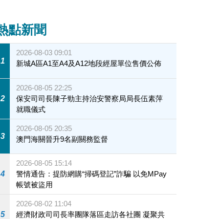
熱點新聞
2026-08-03 09:01
1
新城A區A1至A4及A12地段經屋單位售價公佈
2026-08-05 22:25
2
保安司司長陳子勁主持治安警察局局長伍素萍
就職儀式
2026-08-05 20:35
3
澳門海關晉升9名副關務監督
2026-08-05 15:14
4
警情通告：提防網購“掃碼登記”詐騙 以免MPay
帳號被盜用
2026-08-02 11:04
5
經濟財政司司長率團隊落區走訪各社團 凝聚共