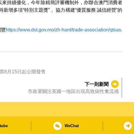
劃”以來持續優化，今年除精簡評審機制外，亦聯合澳門消費者
時新增多項“特別主題獎”， 協力構建“優質服務 誠信經營”的
瀏覽
https://www.dst.gov.mo/zh-hant/trade-association/qtsas.
票8月15日起公開發售
下一則新聞
市政署關注英國一地區出現高致病性禽流感
tube
WeChat