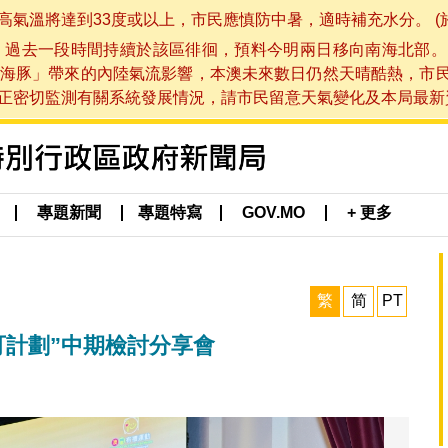
將達到33度或以上，市民應慎防中暑，適時補充水分。 (於 202
，過去一段時間持續於該區徘徊，預料今明兩日移向南海北部。
海豚」帶來的內陸氣流影響，本澳未來數日仍然天晴酷熱，市
切監測有關系統發展情況，請市民留意天氣變化及本局最新資訊。(於 
專題新聞
專題特寫
GOV.MO
+ 更多
繁
简
PT
可計劃”中期檢討分享會