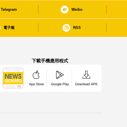
Telegram
Weibo
電子報
RSS
下載手機應用程式
澳門政府新聞 APP - App Store 下載
澳門政府新聞 APP - Google Pla
澳門政府新聞 APP -