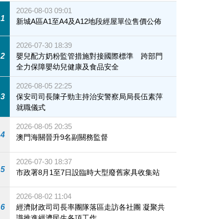
2026-08-03 09:01
1
新城A區A1至A4及A12地段經屋單位售價公佈
2026-07-30 18:39
2
嬰兒配方奶粉監管措施對接國際標準 跨部門
全力保障嬰幼兒健康及食品安全
2026-08-05 22:25
3
保安司司長陳子勁主持治安警察局局長伍素萍
就職儀式
2026-08-05 20:35
4
澳門海關晉升9名副關務監督
2026-07-30 18:37
5
市政署8月1至7日設臨時大型廢舊家具收集站
2026-08-02 11:04
6
經濟財政司司長率團隊落區走訪各社團 凝聚共
識推進經濟民生各項工作