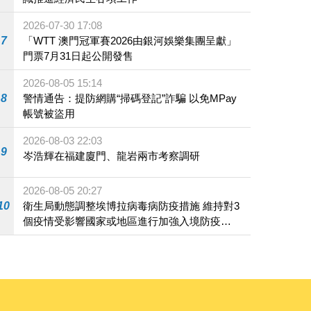
2026-07-30 17:08
7
「WTT 澳門冠軍賽2026由銀河娛樂集團呈獻」
門票7月31日起公開發售
2026-08-05 15:14
8
警情通告：提防網購“掃碼登記”詐騙 以免MPay
帳號被盜用
2026-08-03 22:03
9
岑浩輝在福建廈門、龍岩兩市考察調研
2026-08-05 20:27
10
衛生局動態調整埃博拉病毒病防疫措施 維持對3
個疫情受影響國家或地區進行加強入境防疫措
施