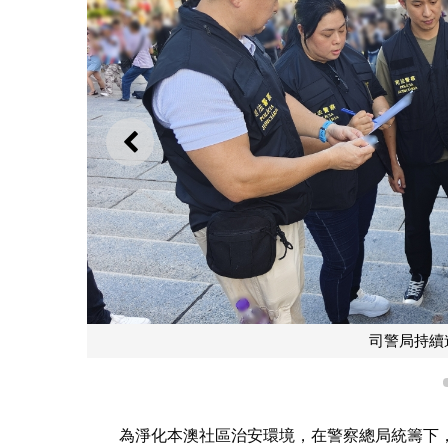
上一則
司警局持續進
為淨化本澳社區治安環境，在警察總局統籌下，司