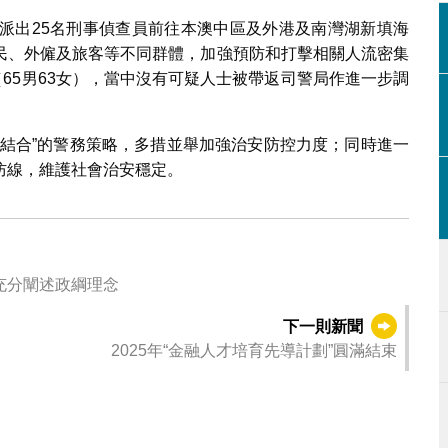
局共派出25名刑事偵查員前往本澳中區及外港及南灣湖新填海
民、外僱及旅客等不同群體，加強預防和打擊相關人流密集
（65男63女），當中沒有可疑人士被帶返司警局作進一步調
打結合”的警務策略，多措並舉加強治安防控力度；同時進一
防線，維護社會治安穩定。
充分闡述政綱理念
下一則新聞
2025年“金融人才培育先導計劃”圓滿結束