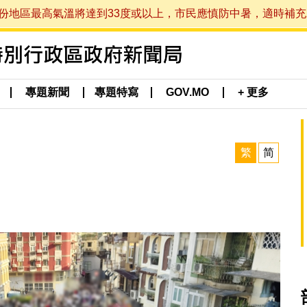
最高氣溫將達到33度或以上，市民應慎防中暑，適時補充水分。 (於
專題新聞
專題特寫
GOV.MO
+ 更多
繁
简