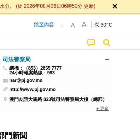
 2026年08月06日06時50分 更新)
A
A
跳至內容
30°
C
A
司法警察局
總機：（853）2855 7777
24小時報案熱線：993
nar@pj.gov.mo
http://www.pj.gov.mo
澳門友誼大馬路 823號司法警察局大樓（總部）
+ 更多
部門新聞