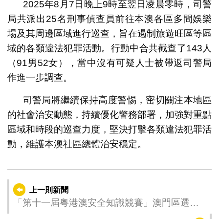
2025年8月7日晚上9時至翌日凌晨零時，司警
局共派出25名刑事偵查員前往本澳各區多間娛樂
場及其周邊區域進行巡查，旨在遏制旅遊旺區等區
域的各類違法犯罪活動。行動中合共截查了143人
（91男52女），當中沒有可疑人士被帶返司警局
作進一步調查。
司警局將繼續保持高度警惕，密切關注本地區
的社會治安動態，持續優化警務部署，加強對重點
區域和時段的巡查力度，堅決打擊各類違法犯罪活
動，維護本澳社區總體治安穩定。
上一則新聞
「第十一屆粵港澳安全知識競賽」澳門區選拔
賽圓滿舉行