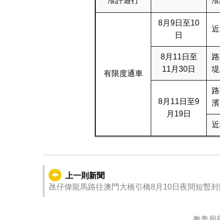
准許通行
准
8月9日至10
近
日
8月11日至
路
11月30日
堤
有限度通車
路
8月11日至9
濱
月19日
近
上一則新聞
氹仔偉龍馬路往澳門大橋引橋8月10日夜間短暫封
教青局