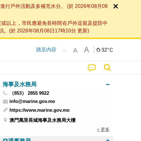
外活動及多補充水分。 (於 2026年08月08
度或以上，市民應避免長時間在戶外逗留及提防中
026年08月08日17時10分 更新)
A
A
跳至內容
32°
C
A
海事及水務局
（853） 2855 9922
info@marine.gov.mo
https://www.marine.gov.mo
澳門萬里長城海事及水務局大樓
+ 更多
交通事務局