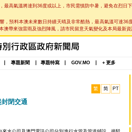
高氣溫將達到36度或以上，市民需慎防中暑，避免在烈日下進行戶
響，預料本澳未來數日持續天晴及非常酷熱，最高氣溫可達36
帶來強雷雨及強烈陣風，請市民留意天氣變化及本局最新資訊。(於 2
專題新聞
專題特寫
GOV.MO
+ 更多
繁
简
PT
起封閉交通
自來水公司及澳門電訊公司分別進行水管及管道鋪設、接駁