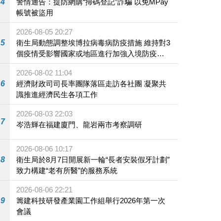
4
警情通告：提防網購“掃碼登記”詐騙 以免MPay
帳號被盜用
2026-08-05 20:27
5
衛生局動態調整埃博拉病毒病防疫措施 維持對3
個疫情受影響國家或地區進行加強入境防疫措
施
2026-08-02 11:04
6
經濟財政司司長率團隊落區走訪各社團 凝聚共
識推進經濟民生各項工作
2026-08-03 22:03
7
岑浩輝在福建廈門、龍岩兩市考察調研
2026-08-06 10:17
8
衛生局於8月7日開展新一輪“長者安裝假牙計劃”
致力構建“老有所醫”的服務系統
2026-08-06 22:21
9
籌建科技研發產業園工作組舉行2026年第一次
會議