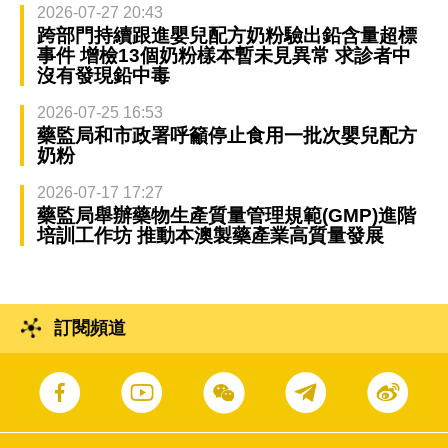
2026-07-27 20:43
跨部門持續跟進嬰兒配方奶粉驗出鉛含量超標
事件 增檢13個奶粉樣本暫未見異常 求診者中
沒有發現鉛中毒
2026-07-25 16:53
藥監局和市政署呼籲停止食用一批次嬰兒配方
奶粉
2026-07-17 17:27
藥監局舉辦藥物生產質量管理規範(GMP)進階
培訓工作坊 推動本澳製藥產業高質量發展
訂閱頻道