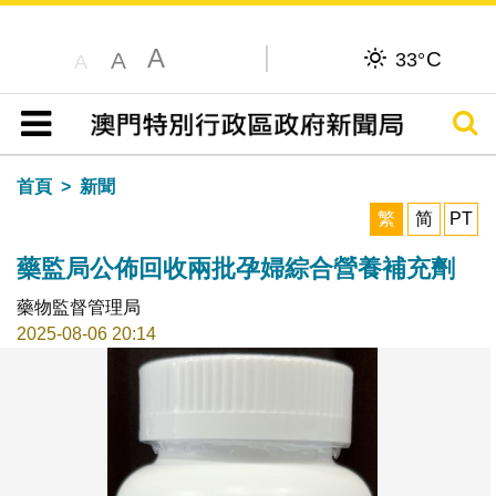
A
C
A
33°
A
搜尋
目錄
首頁
新聞
繁
简
PT
藥監局公佈回收兩批孕婦綜合營養補充劑
藥物監督管理局
2025-08-06 20:14