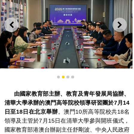
上一則
下一
舒剛波副主任與研習團進行座談交流
1
2
3
4
由國家教育部主辦、教育及青年發展局協辦、
清華大學承辦的澳門高等院校領導研習團於
7
月
14
日至
18
日在北京舉辦
。澳門10所高等院校共18名
領導及主管於7月15日在清華大學參與開班儀式，
國家教育部港澳台辦副主任舒剛波、中央人民政府