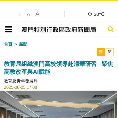
A
C
A
30°
A
搜尋
目錄
首頁
新聞
繁
简
教青局組織澳門高校領導赴清華研習 聚焦
高教改革與AI賦能
教育及青年發展局
2025-08-05 17:08