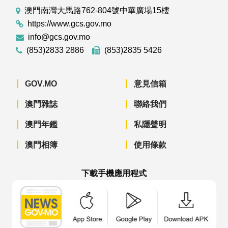
澳門南灣大馬路762-804號中華廣場15樓
https://www.gcs.gov.mo
info@gcs.gov.mo
(853)2833 2886
(853)2835 5426
GOV.MO
意見信箱
澳門雜誌
聯絡我們
澳門年鑑
私隱聲明
澳門相簿
使用條款
下載手機應用程式
澳門政府新聞 APP - App Store 下載
澳門政府新聞 APP - Googl
澳門政府新聞 