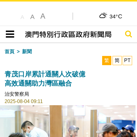
A
C
A
34°
A
搜尋
目錄
首頁
新聞
繁
简
PT
青茂口岸累計通關人次破億
高效通關助力灣區融合
治安警察局
2025-08-04 09:11