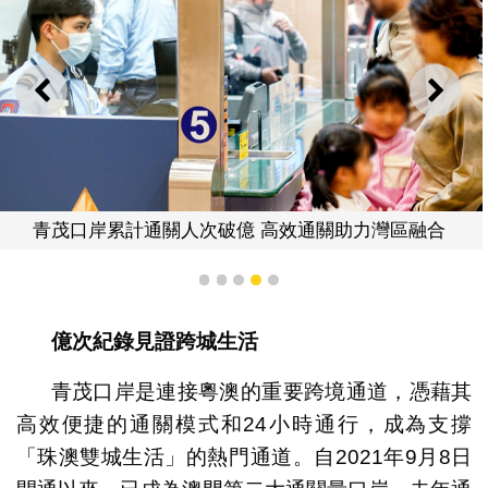
上一則
下一
青茂口岸累計通關人次破億 高效通關助力灣區融合
1
2
3
4
5
億次紀錄見證跨城生活
青茂口岸是連接粵澳的重要跨境通道，憑藉其
高效便捷的通關模式和24小時通行，成為支撐
「珠澳雙城生活」的熱門通道。自2021年9月8日