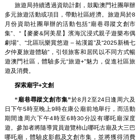
旅遊局持續透過資助計劃，鼓勵澳門社團舉辦
多元旅遊活動或項目，帶動社區經濟。旅遊局於8
月份資助社團舉辦的活動包括“廟巷尋蹤文創市
集”、“【麥麥&阿美星】濱海沉浸式親子遊樂布偶
劇場”、“北區玩樂賞悠遊 – 祐漢篇”及“2025新橋七
夕仲夏旅遊體驗”，引領旅客和居民以不同方式暢
遊澳門社區，體驗多元“旅遊+”魅力，促進社區旅
遊及消費。
探索廟宇
+
文創
“
廟巷尋蹤文創市集
”
於8月2至24日逢周六及
日下午5時至晚上9時在康公廟前地舉行，而活動
期間逢周六下午4時至6時30分設有哪吒廟深度
遊。參加者將隨導賞員遊覽柿山哪吒古廟及大三巴
哪吒廟，體驗皮影戲及文創市集，並將獲得消費