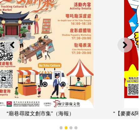
上一則
下一
“【麥麥&阿美星】濱海沉浸式親子遊樂布偶劇場”（海報）
1
2
3
4