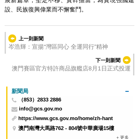
展新篇章；堅定不移、實幹擔當，為實現强國建
設、民族復興偉業而不懈奮鬥。
上一則新聞
岑浩輝：宣揚“灣區同心 全運同行”精神
下一則新聞
澳門賽區官方特許商品旗艦店8月1日正式投運
新聞局
（853）2833 2886
info@gcs.gov.mo
https://www.gcs.gov.mo/home/zh-hant
澳門南灣大馬路762 - 804號中華廣場15樓
+ 更多