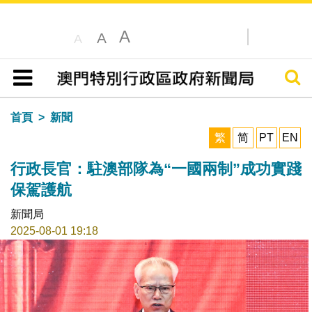
A
A
A
搜尋
目錄
首頁
新聞
繁
简
PT
EN
行政長官：駐澳部隊為“一國兩制”成功實踐
保駕護航
新聞局
2025-08-01 19:18