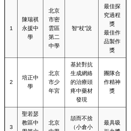
最佳探
北京
究過程
陳瑞祺
市密
獎
1
永援中
雲區
智“杖”說
最佳作
學
第二
品製作
中學
獎
基於對抗
北京
生成網絡
團隊合
培正中
2
市少
的治療頭
作精神
學
年宮
疼中藥材
獎
發現
聖若瑟
頡而不捨
教區中
北京
最具吸
3
（小倉小