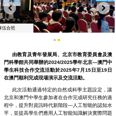
上一則
下一
1
2
現場演示及答辯
由教育及青年發展局、北京市教育委員會及澳
門科學館共同舉辦的
2024/2025
學年北京
—
澳門中
學生科技合作交流活動於
2025
年
7
月
15
日至
19
日
在澳門順利完成現場演示及交流活動。
此次活動通過特定的自然或科學主題設定，讓
北京和澳門中學生參加者在合作完成研究任務的過
程中，提升對資訊時代新階段—人工智能的認知水
平，並提高學生們應用人工智能知識解決實際問題