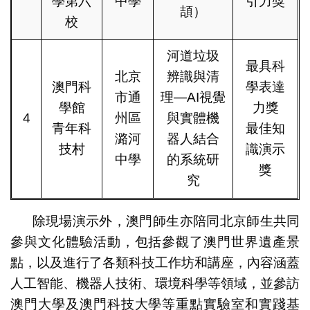
學第六
中學
引力獎
頡）
校
河道垃圾
最具科
北京
辨識與清
澳門科
學表達
市通
理—AI視覺
學館
力獎
4
州區
與實體機
青年科
最佳知
潞河
器人結合
技村
識演示
中學
的系統研
獎
究
除現場演示外，澳門師生亦陪同北京師生共同
參與文化體驗活動，包括參觀了澳門世界遺產景
點，以及進行了各類科技工作坊和講座，內容涵蓋
人工智能、機器人技術、環境科學等領域，並參訪
澳門大學及澳門科技大學等重點實驗室和實踐基