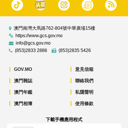
澳門南灣大馬路762-804號中華廣場15樓
https://www.gcs.gov.mo
info@gcs.gov.mo
(853)2833 2886
(853)2835 5426
GOV.MO
意見信箱
澳門雜誌
聯絡我們
澳門年鑑
私隱聲明
澳門相簿
使用條款
下載手機應用程式
澳門政府新聞 APP - App Store 下載
澳門政府新聞 APP - Googl
澳門政府新聞 